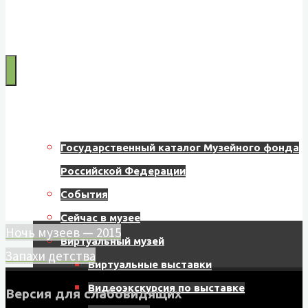
Муниципальное
бюджетное
учреждение
культуры
"Музейно-
Главная
выставочный
Государственный каталог Музейного фонда
центр"
Российской Федерации
Назаровского
События
муниципального
Сейчас в музее
Ночь музеев — 2015
округа
Виртуальный музей
Запахи детства
662200,
Виртуальные выставки
г.
Видеоэкскурсия по выставке
Версия для слабовидящих
Назарово,