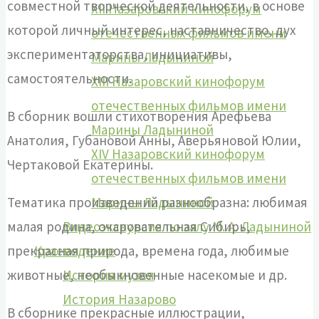
совместной творческой деятельности, в основе
XII Назаровский кинофорум
которой личный интерес, наставничество, дух
отечественных фильмов имени
экспериментаторства, инициативы,
Марины Ладыниной
самостоятельности.
XIII Назаровский кинофорум
отечественных фильмов имени
В сборник вошли стихотворения Арефьева
Марины Ладыниной
Анатолия, Губановой Анны, Аверьяновой Юлии,
XIV Назаровский кинофорум
Чертаковой Екатерины.
отечественных фильмов имени
Тематика произведений разнообразна: любимая
Марины Ладыниной
малая родина, очаровательная Сибирь,
Видеоэкскурсия по залу М. А. Ладыниной
прекрасная природа, времена года, любимые
Краеведение
животные, необыкновенные насекомые и др.
История музея
История Назарово
В сборнике прекрасные иллюстрации,