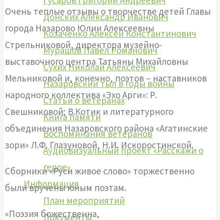
Гусаров Григорий Андреевич
Очень теплые отзывы о творчестве детей Главы
Донских Александр Иванович
города Назарово Юлии Алексеевны
Козаченко Алексей Константинович
Стрельниковой, директора музейно-
Мурашов Павел Романович
выставочного центра Татьяны Михайловны
Сухих Николай Алексеевич
Мельниковой и, конечно, поэтов – наставников
Назаровский тыл в годы войны
народного коллектива «Эхо Арги»: Р.
Статьи о ветеранах
Свешниковой; В.Котик и литературного
Книга памяти
объединения Назаровского района «Агатинские
Воспоминания ветеранов
зори» Л.Ф. Глазуновой, Н.И. Искоростинской.
Аудиовизуальный проект «Расскажи о
герое»
Сборники «Руси живое слово» торжественно
Информация
были вручены юным поэтам.
План мероприятий
«Поэзия божественна,
Документы