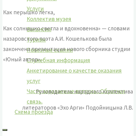
Услуги
Как перышко легка,
Коллектив музея
Как солнышко светла и вдохновенна» — словами
Вакансии
назаровского поэта А.И. Кошелькова была
Туризм
закончена презентация нового сборника студии
Полезные ссылки
«Юный автор».
Служебная информация
Анкетирование о качестве оказания
услуг
Часто задаваемые вопросы. Обратная
Руководитель народного коллектива
связь.
литераторов «Эхо Арги» Подойницына Л.В.
Схема проезда