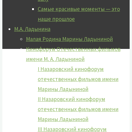
Самые красивые моменты — это
наше прошлое
М.А. Ладынина
Малая Родина Марины Ладыниной
Кинофорум Отечественных фильмов
имени М. А. Ладыниной
I Назаровский кинофорум
отечественных фильмов имени
Марины Ладыниной
II Назаровский кинофорум
отечественных фильмов имени
Марины Ладыниной
III Назаровский кинофорум