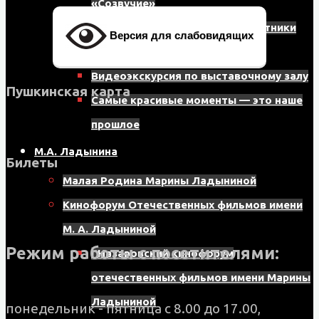
«Созвучие»
8
Видеоэкскурсия по залу «Защитники
Версия для слабовидящих
мкрн,
отечества»
д.
Видеоэкскурсия по выставочному залу
Пушкинская карта
17,
Самые красивые моменты — это наше
помещение
прошлое
121
М.А. Ладынина
Билеты
Малая Родина Марины Ладыниной
Кинофорум Отечественных фильмов имени
М. А. Ладыниной
Режим работы с посетителями:
I Назаровский кинофорум
отечественных фильмов имени Марины
Ладыниной
понедельник - пятница с 8.00 до 17.00,