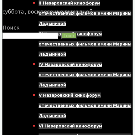
II Назаровский кинофорум
суббота , воскресенье выходной
отечественных фильмов имени Марины
Ладыниной
Поиск
III Назаровский кинофорум
Поиск
отечественных фильмов имени Марины
Ладыниной
IV Назаровский кинофорум
отечественных фильмов имени Марины
Ладыниной
V Назаровский кинофорум
отечественных фильмов имени Марины
Ладыниной
VI Назаровский кинофорум