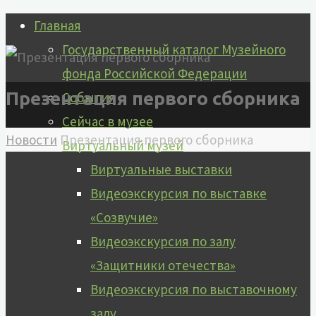
Перейти
Главная
к
Государственный каталог Музейного
содержимому
фонда Российской Федерации
Презентация первого сборника
События
Сейчас в музее
Главная
Новости
Презентация первого сборника
Виртуальный музей
Виртуальные выставки
Видеоэкскурсия по выставке
«Созвучие»
Видеоэкскурсия по залу
«Защитники отечества»
Видеоэкскурсия по выставочному
залу