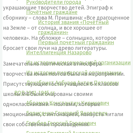
Руководители города
украшающие творчество детей. Эпиграф к
Почётные граждане
сборнику – слова М. Пришвина: «Все драгоценное
История звания «Почётный
на Земле – от солнца, и все хорошее от
гражданин»
человека». На обложке – солнышко, которое
Первый почетный гражданин
бросает свои лучи на древо литературы.
Интеллигенция Назарово
Из истории комсомольской организации
Замечательна поэтическая атмосфера
Из истории пионерской организации
творчества юных поэтов была на мероприятии.
Декабрист Арбузов Антон Петрович
Присутствующие гости учащиеся 6-х классов
ВОВ 1941-1945 гг
школы №8 были очарованы своими
Абрамов Константин Кирикович
одноклассниками – поэтами, которые
Борисенко Григорий Яковлевич
эмоционально, с интонацией, наизусть читали
Голубев Георгий Гордеевич
свои собственные произведения.