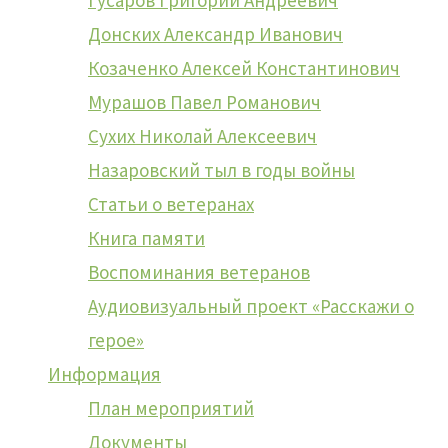
Гусаров Григорий Андреевич
У НАС НА ВСЕХ ОДНА
Донских Александр Иванович
Козаченко Алексей Константинович
ПОБЕДА
Мурашов Павел Романович
Сухих Николай Алексеевич
Назаровский тыл в годы войны
Открытие выставок
Статьи о ветеранах
Книга памяти
«Свет пришел в мир» и
Воспоминания ветеранов
Аудиовизуальный проект «Расскажи о
персональной выставки
герое»
Информация
картин Софьи Ручкиной
План мероприятий
Документы