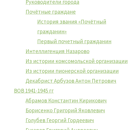
Руководители города
ИТОГИ ВЫСТАВКИ «ОНИ
Почётные граждане
История звания «Почётный
СРАЖАЛИСЬ ЗА
гражданин»
РОДИНУ»
Первый почетный гражданин
Интеллигенция Назарово
Из истории комсомольской организации
Из истории пионерской организации
«Книга памяти во имя
Декабрист Арбузов Антон Петрович
ВОВ 1941-1945 гг
Победы»
Абрамов Константин Кирикович
Борисенко Григорий Яковлевич
Голубев Георгий Гордеевич