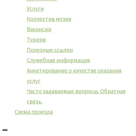
«Начало»
Услуги
Коллектив музея
Вакансии
Интеллектуальная игра-
Туризм
Полезные ссылки
викторина «История
Служебная информация
Анкетирование о качестве оказания
Назаровской ГРЭС»
услуг
Часто задаваемые вопросы. Обратная
связь.
Схема проезда
«Казаки станицы
«Назаровская». СВО»