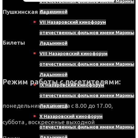
отечественных фильмов имени Марины
Пушкинская карта
Ладыниной
VII Назаровский кинофорум
отечественных фильмов имени Марины
Билеты
Ладыниной
VIII Назаровский кинофорум
отечественных фильмов имени Марины
Ладыниной
Режим работы с посетителями:
IX Назаровский кинофорум
отечественных фильмов имени Марины
понедельник - пятница с 8.00 до 17.00,
Ладыниной
X Назаровский кинофорум
суббота , воскресенье выходной
отечественных фильмов имени Марины
Ладыниной