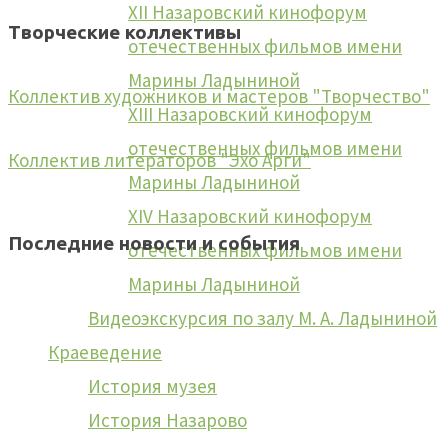
XII Назаровский кинофорум
Творческие коллективы
отечественных фильмов имени
Марины Ладыниной
Коллектив художников и мастеров "Творчество"
XIII Назаровский кинофорум
отечественных фильмов имени
Коллектив литераторов "Эхо Арги"
Марины Ладыниной
XIV Назаровский кинофорум
Последние новости и события
отечественных фильмов имени
Марины Ладыниной
Видеоэкскурсия по залу М. А. Ладыниной
Веди родителей в музей
Краеведение
История музея
История Назарово