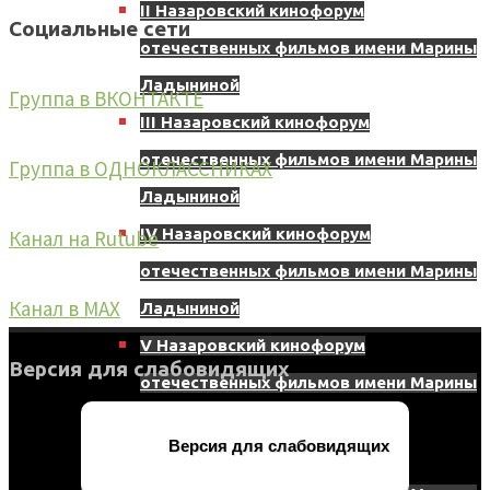
II Назаровский кинофорум
Социальные сети
отечественных фильмов имени Марины
Ладыниной
Группа в ВКОНТАКТЕ
III Назаровский кинофорум
отечественных фильмов имени Марины
Группа в ОДНОКЛАССНИКАХ
Ладыниной
IV Назаровский кинофорум
Канал на Rutube
отечественных фильмов имени Марины
Канал в МАХ
Ладыниной
V Назаровский кинофорум
Версия для слабовидящих
отечественных фильмов имени Марины
Ладыниной
Версия для слабовидящих
VI Назаровский кинофорум