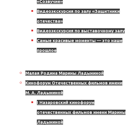
«Созвучие»
Назарово,
Видеоэкскурсия по залу «Защитники
музея с постоянными
8
отечества»
мкрн,
экспозициями.
Видеоэкскурсия по выставочному залу
д.
Самые красивые моменты — это наше
17,
прошлое
помещение
М.А. Ладынина
121
Музейный урок
Малая Родина Марины Ладыниной
Кинофорум Отечественных фильмов имени
«Непокоренный
М. А. Ладыниной
Ленинград»
I Назаровский кинофорум
отечественных фильмов имени Марины
Ладыниной