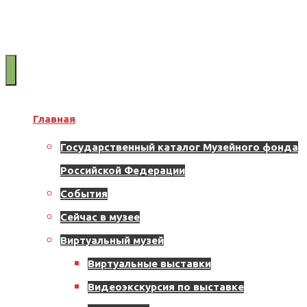
Муниципальное
бюджетное
учреждение
Территория надежды
культуры
"Музейно-
Главная
выставочный
Государственный каталог Музейного фонда
центр"
Приглашаем жителей и
Российской Федерации
Назаровского
События
гостей нашего города
муниципального
Сейчас в музее
Виртуальный музей
округа
посетить обзорную
Виртуальные выставки
662200,
Видеоэкскурсия по выставке
экскурсию по залам
г.