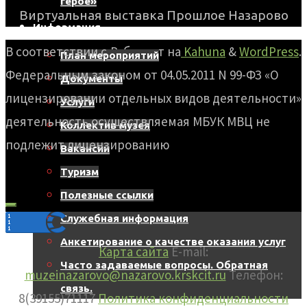
герое»
Виртуальная выставка Прошлое Назарово
Информация
В соответствии с
Работает на
Kahuna
&
WordPress
.
План мероприятий
Федеральным законом от 04.05.2011 N 99-ФЗ «О
Документы
лицензировании отдельных видов деятельности»
Услуги
деятельность осуществляемая МБУК МВЦ не
Коллектив музея
подлежит лицензированию
Вакансии
Туризм
Полезные ссылки
Служебная информация
Анкетирование о качестве оказания услуг
Карта сайта
E-mail:
Часто задаваемые вопросы. Обратная
muzeinazarovo@nazarovo.krskcit.ru
Телефон:
связь.
8(39155)71117
Политика конфиденциальности