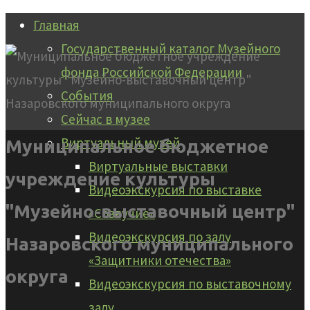
Перейти
Главная
к
Государственный каталог Музейного
содержимому
фонда Российской Федерации
События
Сейчас в музее
Виртуальный музей
Муниципальное бюджетное
Виртуальные выставки
учреждение культуры
Видеоэкскурсия по выставке
"Музейно-выставочный центр"
«Созвучие»
Видеоэкскурсия по залу
Назаровского муниципального
«Защитники отечества»
округа
Видеоэкскурсия по выставочному
залу