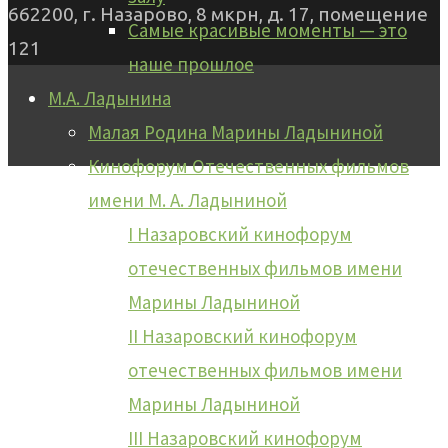
662200, г. Назарово, 8 мкрн, д. 17, помещение
Самые красивые моменты — это
121
наше прошлое
М.А. Ладынина
Малая Родина Марины Ладыниной
Кинофорум Отечественных фильмов
имени М. А. Ладыниной
I Назаровский кинофорум
отечественных фильмов имени
Марины Ладыниной
II Назаровский кинофорум
отечественных фильмов имени
Марины Ладыниной
III Назаровский кинофорум