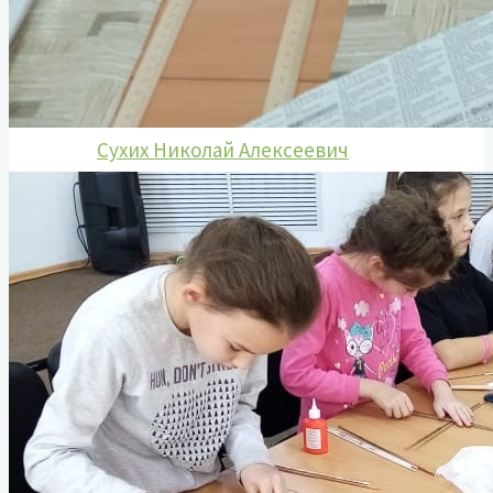
Гусаров Григорий Андреевич
Донских Александр Иванович
Козаченко Алексей Константинович
Мурашов Павел Романович
Сухих Николай Алексеевич
Назаровский тыл в годы войны
Статьи о ветеранах
Книга памяти
Воспоминания ветеранов
Аудиовизуальный проект «Расскажи о
герое»
Информация
План мероприятий
Документы