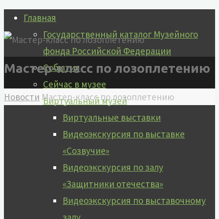
Перейти
Главная
к
Государственный каталог Музейного
содержимому
фонда Российской Федерации
Мастер-класс по лозоплетению
События
Сейчас в музее
Главная
Новости
Мастер-класс по лозоплетению
Виртуальный музей
Виртуальные выставки
Видеоэкскурсия по выставке
«Созвучие»
Видеоэкскурсия по залу
«Защитники отечества»
Видеоэкскурсия по выставочному
залу