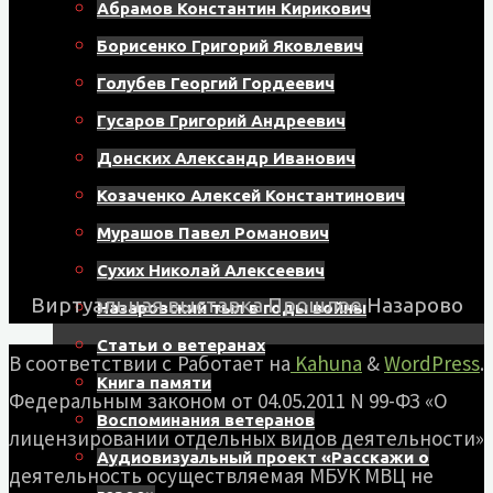
Абрамов Константин Кирикович
Борисенко Григорий Яковлевич
Голубев Георгий Гордеевич
Гусаров Григорий Андреевич
Донских Александр Иванович
Козаченко Алексей Константинович
Мурашов Павел Романович
Сухих Николай Алексеевич
Виртуальная выставка Прошлое Назарово
Назаровский тыл в годы войны
Статьи о ветеранах
В соответствии с
Работает на
Kahuna
&
WordPress
.
Книга памяти
Федеральным законом от 04.05.2011 N 99-ФЗ «О
Воспоминания ветеранов
лицензировании отдельных видов деятельности»
Аудиовизуальный проект «Расскажи о
деятельность осуществляемая МБУК МВЦ не