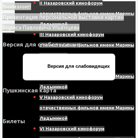
II Назаровский кинофорум
Внимание!
отечественных фильмов имени Марины
Презентация персональной выставки картин
Ладыниной
Бориса Павловича Ульянцева
III Назаровский кинофорум
Версия для слабовидящих
отечественных фильмов имени Марины
Ладыниной
IV Назаровский кинофорум
Версия для слабовидящих
отечественных фильмов имени Марины
Ладыниной
Пушкинская карта
V Назаровский кинофорум
отечественных фильмов имени Марины
Ладыниной
Билеты
VI Назаровский кинофорум