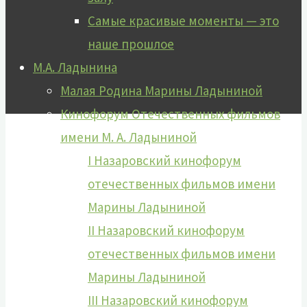
Самые красивые моменты — это
наше прошлое
М.А. Ладынина
Малая Родина Марины Ладыниной
Кинофорум Отечественных фильмов
имени М. А. Ладыниной
I Назаровский кинофорум
отечественных фильмов имени
Марины Ладыниной
II Назаровский кинофорум
отечественных фильмов имени
Марины Ладыниной
III Назаровский кинофорум