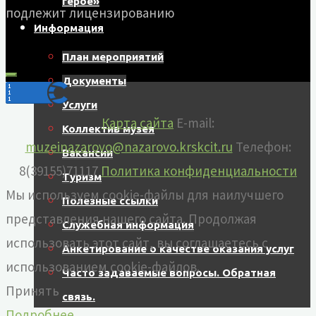
герое»
подлежит лицензированию
Информация
План мероприятий
Документы
Услуги
Карта сайта
E-mail:
Коллектив музея
muzeinazarovo@nazarovo.krskcit.ru
Телефон:
Вакансии
8(39155)71117
Политика конфиденциальности
Туризм
Мы используем cookie-файлы для наилучшего
Полезные ссылки
представления нашего сайта. Продолжая
Служебная информация
использовать этот сайт, вы соглашаетесь с
Анкетирование о качестве оказания услуг
использованием cookie-файлов.
Часто задаваемые вопросы. Обратная
Принять
связь.
Подробнее…