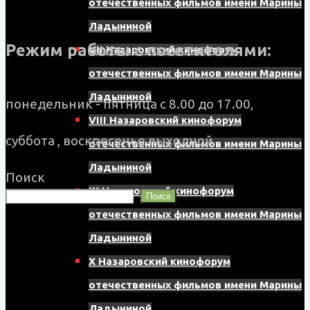
отечественных фильмов имени Марины
Ладыниной
Режим работы с посетителями:
VII Назаровский кинофорум
отечественных фильмов имени Марины
Ладыниной
понедельник - пятница с 8.00 до 17.00,
VIII Назаровский кинофорум
суббота , воскресенье выходной
отечественных фильмов имени Марины
Ладыниной
Поиск
IX Назаровский кинофорум
Поиск
отечественных фильмов имени Марины
Ладыниной
X Назаровский кинофорум
отечественных фильмов имени Марины
Ладыниной