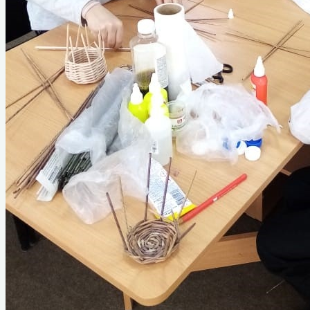
Услуги
Коллектив музея
Вакансии
Туризм
Полезные ссылки
Служебная информация
Анкетирование о качестве оказания
услуг
Часто задаваемые вопросы. Обратная
связь.
Схема проезда