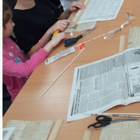
Руководители города
Почётные граждане
История звания «Почётный
гражданин»
Первый почетный гражданин
Интеллигенция Назарово
Из истории комсомольской организации
Из истории пионерской организации
Декабрист Арбузов Антон Петрович
ВОВ 1941-1945 гг
Абрамов Константин Кирикович
Борисенко Григорий Яковлевич
Голубев Георгий Гордеевич