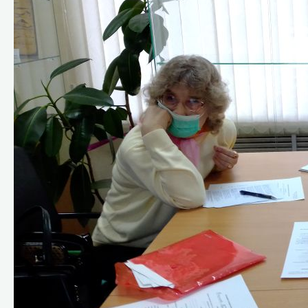
VIII Назаровский кинофорум отечестве
IX Назаровский кинофорум отечествен
X Назаровский кинофорум отечественн
XI Назаровский кинофорум отечествен
XII Назаровский кинофорум отечествен
XIII Назаровский кинофорум отечестве
XIV Назаровский кинофорум отечестве
Видеоэкскурсия по залу М. А. Ладыниной
Краеведение
История музея
История Назарово
Руководители города
Почётные граждане