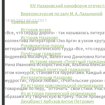
XIV Назаровский кинофорум отечес
Видеоэкскурсия по залу М. А. Ладыниной
14.04.2021
07.12.2021
Краеведение
История музея
«Все, что сердцу дорого» - так называлась лите
История Назарово
коллектива литераторов «Эхо Арги» в узком круг
Руководители города
ветеранов педагогического труда «Все, что серд
Почётные граждане
Андреевна Мосийчук, Валентина Даниловна Коти
История звания «Почётный граждан
Нина Ивановна Искоростинская, Альбина Алексан
Первый почетный гражданин
этом конкурсе, становятся лауреатами. Каждый 
Интеллигенция Назарово
мудрости», «Уроки любви», «Учительские уроки» 
Из истории комсомольской организации
товарищам по перу, "отточить" свои стихи. Уч
Из истории пионерской организации
образами эту творческую встречу. После провед
Декабрист Арбузов Антон Петрович