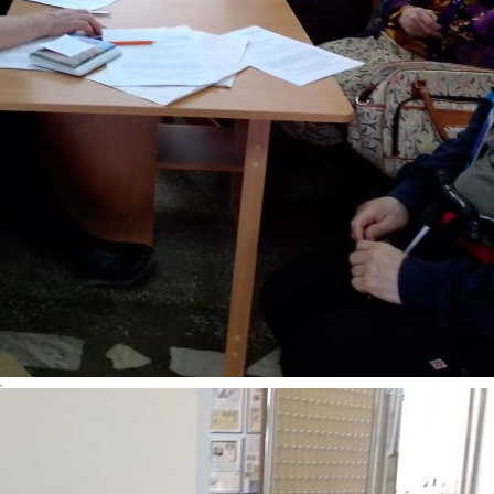
ое»
г
зь.