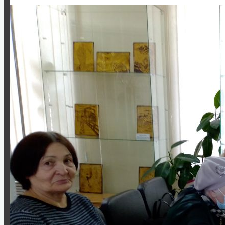
ВОВ 1941-1945 гг
Абрамов Константин Кирикович
Борисенко Григорий Яковлевич
Голубев Георгий Гордеевич
Гусаров Григорий Андреевич
Донских Александр Иванович
Козаченко Алексей Константинович
Мурашов Павел Романович
Сухих Николай Алексеевич
Назаровский тыл в годы войны
Статьи о ветеранах
Книга памяти
Воспоминания ветеранов