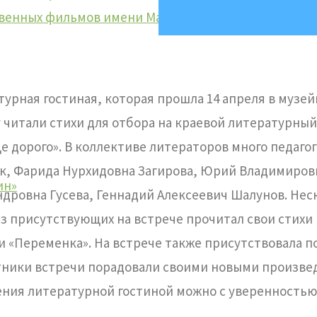
твенных фильмов имени Марины Ладыниной
ратурная гостиная, которая прошла 14 апреля в муз
у читали стихи для отбора на краевой литературны
це дорого». В коллективе литераторов много педаг
к, Фарида Нурхидовна Загирова, Юрий Владимирови
ин»
дровна Гусева, Геннадий Алексеевич Шалунов. Неск
из присутствующих на встрече прочитал свои стихи
и «Переменка». На встрече также присутствовала по
астники встречи порадовали своими новыми произв
ения литературной гостиной можно с уверенностью 