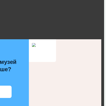
 музей
чше?