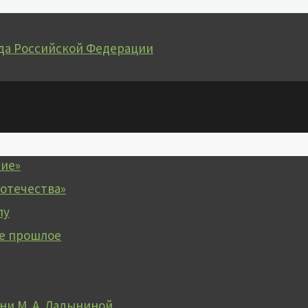
да Российской Федерации
чие»
 отечества»
лу
е прошлое
и М. А. Ладыниной