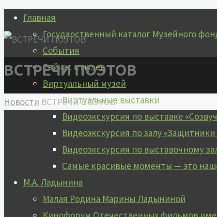
Перейти
Главная
к
Государственный каталог Музейного фон
содержимому
События
Сейчас в музее
ВСТРЕЧИ ПОЭТОВ
Виртуальный музей
Виртуальные выставки
Главная
Новости
ВСТРЕЧИ ПОЭТОВ
Видеоэкскурсия по выставке «Созву
Видеоэкскурсия по залу «Защитники
Видеоэкскурсия по выставочному за
Самые красивые моменты — это наш
М.А. Ладынина
Малая Родина Марины Ладыниной
Кинофорум Отечественных фильмов имен