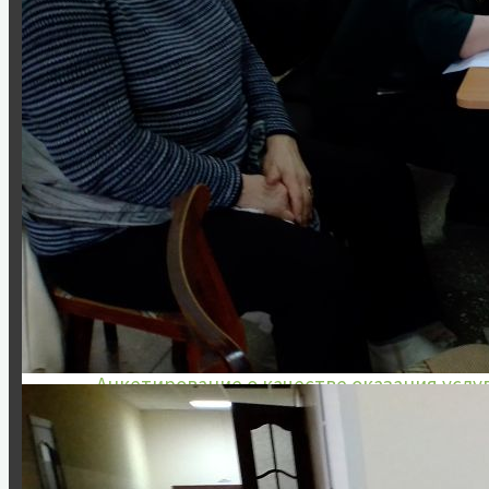
Аудиовизуальный проект «Расскажи о гер
Информация
План мероприятий
Документы
Услуги
Коллектив музея
Вакансии
Туризм
Полезные ссылки
Служебная информация
Анкетирование о качестве оказания услу
Часто задаваемые вопросы. Обратная свя
Схема проезда