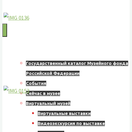
Муниципальное
бюджетное
учреждение
культуры
"Музейно-
Главная
выставочный
Государственный каталог Музейного фонда
центр"
Российской Федерации
Назаровского
События
муниципального
Сейчас в музее
округа
Виртуальный музей
662200,
Виртуальные выставки
г.
Видеоэкскурсия по выставке
Назарово,