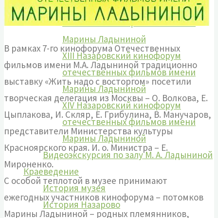
XII Назаровский кинофорум
отечественных фильмов имени
Марины Ладыниной
В рамках 7-го кинофорума Отечественных
XIII Назаровский кинофорум
фильмов имени М.А. Ладыниной традиционно
отечественных фильмов имени
выставку «Жить надо с восторгом» посетили
Марины Ладыниной
творческая делегация из Москвы – О. Волкова, Е.
XIV Назаровский кинофорум
Цыплакова, И. Скляр, Е. Грибулина, В. Манучаров,
отечественных фильмов имени
представители Министерства культуры
Марины Ладыниной
Красноярского края. И. о. Министра – Е.
Видеоэкскурсия по залу М. А. Ладыниной
Мироненко.
Краеведение
С особой теплотой в музее принимают
История музея
ежегодных участников кинофорума – потомков
История Назарово
Марины Ладыниной – родных племянников,