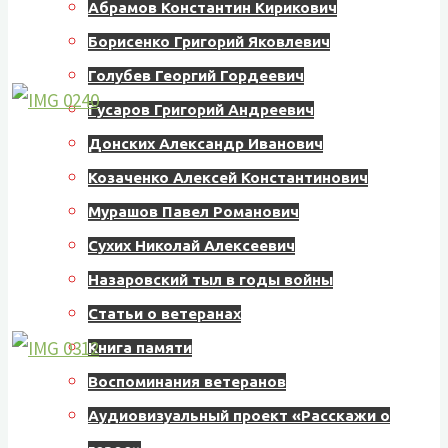
Абрамов Константин Кирикович
Борисенко Григорий Яковлевич
Голубев Георгий Гордеевич
Гусаров Григорий Андреевич
Донских Александр Иванович
Козаченко Алексей Константинович
Мурашов Павел Романович
Сухих Николай Алексеевич
Назаровский тыл в годы войны
Статьи о ветеранах
Книга памяти
Воспоминания ветеранов
Аудиовизуальный проект «Расскажи о