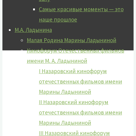
Самые красивые моменты — это
наше прошлое
М.А. Ладынина
Малая Родина Марины Ладыниной
Кинофорум Отечественных фильмов
имени М. А. Ладыниной
I Назаровский кинофорум
отечественных фильмов имени
Марины Ладыниной
II Назаровский кинофорум
отечественных фильмов имени
Марины Ладыниной
III Назаровский кинофорум