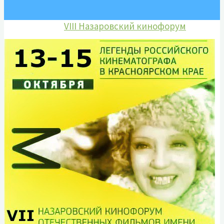
Марины Ладыниной
VIII Назаровский кинофорум
отечественных фильмов имени
Марины Ладыниной
IX Назаровский кинофорум
отечественных фильмов имени
Марины Ладыниной
X Назаровский кинофорум
отечественных фильмов имени
Марины Ладыниной
XI Назаровский кинофорум
отечественных фильмов имени
Марины Ладыниной