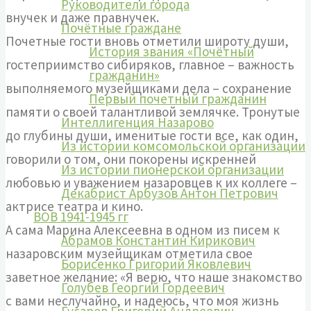
Руководители города
внучек и даже правнучек.
Почётные граждане
Почетные гости вновь отметили широту души,
История звания «Почётный
гостеприимство сибиряков, главное – важность
гражданин»
выполняемого музейщиками дела – сохранение
Первый почетный гражданин
памяти о своей талантливой землячке. Тронутые
Интеллигенция Назарово
до глубины души, именитые гости все, как один,
Из истории комсомольской организации
говорили о том, они покорены искренней
Из истории пионерской организации
любовью и уважением назаровцев к их коллеге –
Декабрист Арбузов Антон Петрович
актрисе театра и кино.
ВОВ 1941-1945 гг
А сама Марина Алексеевна в одном из писем к
Абрамов Константин Кирикович
назаровским музейщикам отметила свое
Борисенко Григорий Яковлевич
заветное желание: «Я верю, что наше знакомство
Голубев Георгий Гордеевич
с вами неслучайно, и надеюсь, что моя жизнь