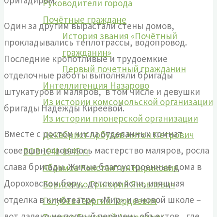
бригадиром.
Руководители города
Почётные граждане
Один за другим вырастали стены домов,
История звания «Почётный
прокладывались теплотрассы, водопровод.
гражданин»
Последние кропотливые и трудоемкие
Первый почетный гражданин
отделочные работы выполняли бригады
Интеллигенция Назарово
штукатуров и маляров, в том числе и девушки
Из истории комсомольской организации
бригады Надежды Киреевой.
Из истории пионерской организации
Вместе с ростом числа отделанных комнат
Декабрист Арбузов Антон Петрович
совершенствовалось мастерство маляров, росла
ВОВ 1941-1945 гг
слава бригады. Жилые благоустроенные дома в
Абрамов Константин Кирикович
Дороховском бору, детские ясли, изящная
Борисенко Григорий Яковлевич
отделка в кинотеатре «Мир» и в новой школе –
Голубев Георгий Гордеевич
вот далеко не полный перечень объектов, где