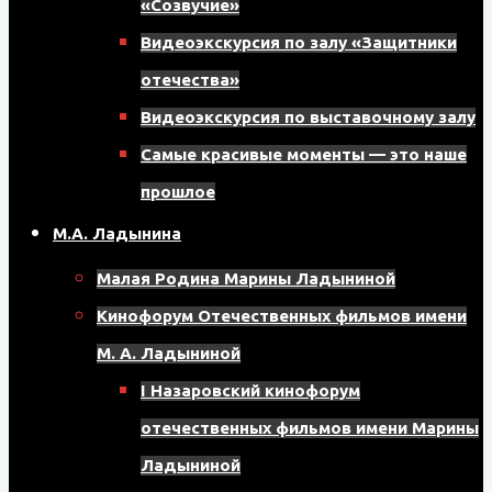
«Созвучие»
8
Видеоэкскурсия по залу «Защитники
мкрн,
отечества»
д.
Видеоэкскурсия по выставочному залу
17,
Самые красивые моменты — это наше
помещение
прошлое
121
М.А. Ладынина
Малая Родина Марины Ладыниной
Кинофорум Отечественных фильмов имени
М. А. Ладыниной
I Назаровский кинофорум
отечественных фильмов имени Марины
Ладыниной