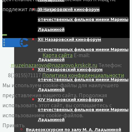
подлежит лицензированию
XI Назаровский кинофорум
отечественных фильмов имени Марины
Ладыниной
XII Назаровский кинофорум
отечественных фильмов имени Марины
Карта сайта
E-mail:
Ладыниной
muzeinazarovo@nazarovo.krskcit.ru
Телефон:
XIII Назаровский кинофорум
8(39155)71117
Политика конфиденциальности
отечественных фильмов имени Марины
Мы используем cookie-файлы для наилучшего
Ладыниной
представления нашего сайта. Продолжая
XIV Назаровский кинофорум
использовать этот сайт, вы соглашаетесь с
отечественных фильмов имени Марины
использованием cookie-файлов.
Ладыниной
Принять
Видеоэкскурсия по залу М. А. Ладыниной