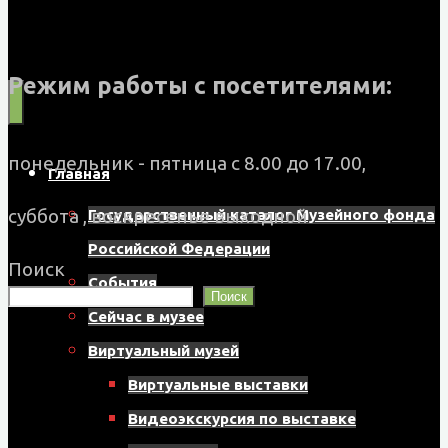
Муниципальное
бюджетное
учреждение
Режим работы с посетителями:
культуры
"Музейно-
понедельник - пятница с 8.00 до 17.00,
Главная
выставочный
суббота , воскресенье выходной
Государственный каталог Музейного фонда
центр"
Российской Федерации
Назаровского
Поиск
События
Поиск
муниципального
Сейчас в музее
округа
Виртуальный музей
662200,
Виртуальные выставки
г.
Видеоэкскурсия по выставке
Назарово,