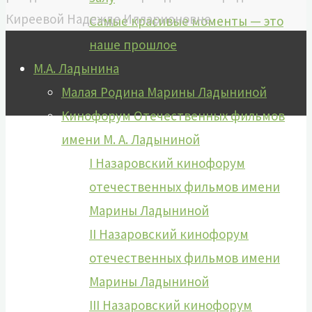
Киреевой Надежде Илларионовне.
Самые красивые моменты — это
наше прошлое
М.А. Ладынина
Малая Родина Марины Ладыниной
Кинофорум Отечественных фильмов
имени М. А. Ладыниной
I Назаровский кинофорум
отечественных фильмов имени
Марины Ладыниной
II Назаровский кинофорум
отечественных фильмов имени
Марины Ладыниной
III Назаровский кинофорум