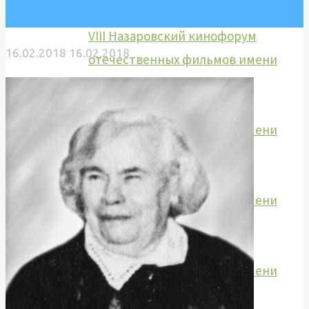
Марины Ладыниной
VIII Назаровский кинофорум
16.02.2018
16.02.2018
отечественных фильмов имени
Марины Ладыниной
IX Назаровский кинофорум
отечественных фильмов имени
Марины Ладыниной
X Назаровский кинофорум
отечественных фильмов имени
Марины Ладыниной
XI Назаровский кинофорум
отечественных фильмов имени
Марины Ладыниной