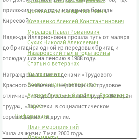
Гусаров Григорий Андреевич
приложили свои руки маляры из бригады
Донских Александр Иванович
Киреевой.
Козаченко Алексей Константинович
Мурашов Павел Романович
Надежда Илларионовна прошла путь от маляра
Сухих Николай Алексеевич
до бригадира одной из передовых бригад и
Назаровский тыл в годы войны
отсюда ушла на пенсию в 1988 году.
Статьи о ветеранах
Книга памяти
Награждена тремя орденами «Трудового
Воспоминания ветеранов
Красного Знамени», медалями «За трудовое
Аудиовизуальный проект «Расскажи о
отличие», «За добросовестный труд», «Ветеран
герое»
труда», «За успехи в социалистическом
Информация
соревновании» и другие.
План мероприятий
Ушла из жизни 7 мая 2000 года.
Документы