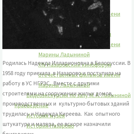
XII Назаровский кинофорум
отечественных фильмов имени
Марины Ладыниной
XIII Назаровский кинофорум
отечественных фильмов имени
Марины Ладыниной
Родилась Надежда Илларионовна в Белоруссии. В
XIV Назаровский кинофорум
1958 году приехала в Назарово и поступила на
отечественных фильмов имени
работу в УС НГРЭС. Вместе с другими
Марины Ладыниной
строителями на сооружении жилых домов,
Видеоэкскурсия по залу М. А. Ладыниной
производственных и культурно-бытовых зданий
Краеведение
трудилась и Надежда Киреева. Как опытного
История музея
штукатура и маляра, ее вскоре назначили
История Назарово