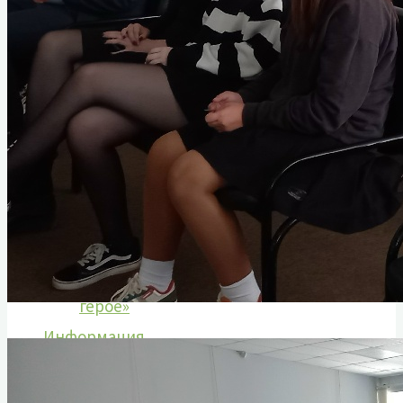
Гусаров Григорий Андреевич
Донских Александр Иванович
Козаченко Алексей Константинович
Мурашов Павел Романович
Сухих Николай Алексеевич
Назаровский тыл в годы войны
Статьи о ветеранах
Книга памяти
Воспоминания ветеранов
Аудиовизуальный проект «Расскажи о
герое»
Информация
План мероприятий
Документы