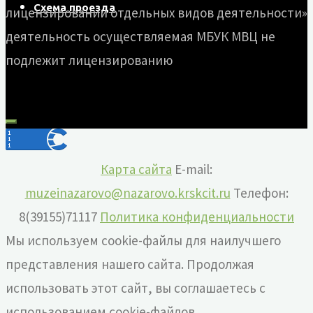
Схема проезда
лицензировании отдельных видов деятельности»
деятельность осуществляемая МБУК МВЦ не
подлежит лицензированию
Карта сайта
E-mail:
muzeinazarovo@nazarovo.krskcit.ru
Телефон:
8(39155)71117
Политика конфиденциальности
Мы используем cookie-файлы для наилучшего
представления нашего сайта. Продолжая
использовать этот сайт, вы соглашаетесь с
использованием cookie-файлов.