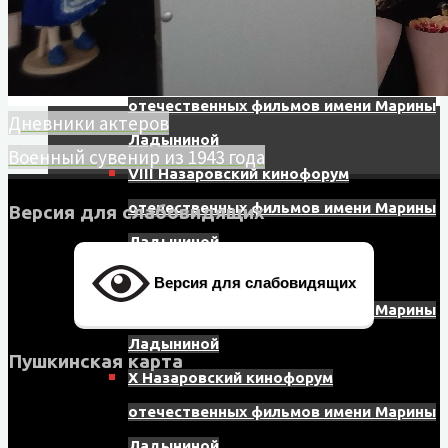
отечественных фильмов имени Марины
Ладыниной
VII Назаровский кинофорум
отечественных фильмов имени Марины
Дневники актеров
Ладыниной
Военный сувенир из 1943 года
VIII Назаровский кинофорум
отечественных фильмов имени Марины
Версия для слабовидящих
Ладыниной
IX Назаровский кинофорум
Версия для слабовидящих
отечественных фильмов имени Марины
Ладыниной
Пушкинская карта
X Назаровский кинофорум
отечественных фильмов имени Марины
Ладыниной