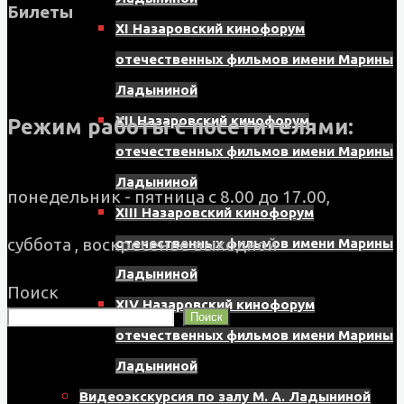
Билеты
XI Назаровский кинофорум
отечественных фильмов имени Марины
Ладыниной
XII Назаровский кинофорум
Режим работы с посетителями:
отечественных фильмов имени Марины
Ладыниной
понедельник - пятница с 8.00 до 17.00,
XIII Назаровский кинофорум
суббота , воскресенье выходной
отечественных фильмов имени Марины
Ладыниной
Поиск
XIV Назаровский кинофорум
Поиск
отечественных фильмов имени Марины
Ладыниной
Видеоэкскурсия по залу М. А. Ладыниной