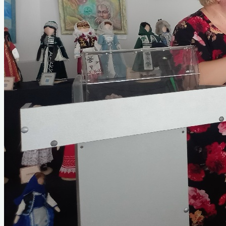
II Назаровский кинофорум
отечественных фильмов имени Марины
Ладыниной
III Назаровский кинофорум
отечественных фильмов имени Марины
Ладыниной
IV Назаровский кинофорум
отечественных фильмов имени Марины
Ладыниной
V Назаровский кинофорум
отечественных фильмов имени Марины
Ладыниной
VI Назаровский кинофорум