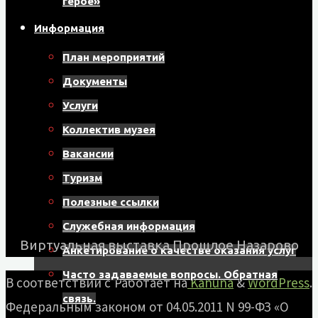
герое»
Информация
План мероприятий
Документы
Услуги
Коллектив музея
Вакансии
Туризм
Полезные ссылки
Служебная информация
Виртуальная выставка Прошлое Назарово
Анкетирование о качестве оказания услуг
Часто задаваемые вопросы. Обратная
В соответствии с
Работает на
Kahuna
&
WordPress
.
связь.
Федеральным законом от 04.05.2011 N 99-ФЗ «О