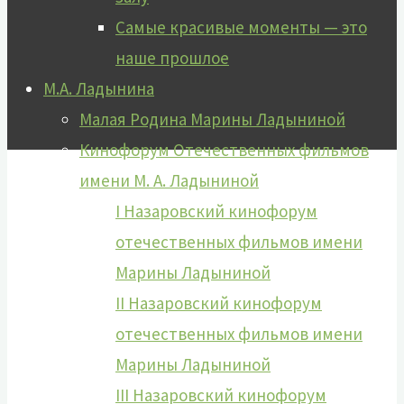
Самые красивые моменты — это
наше прошлое
М.А. Ладынина
Малая Родина Марины Ладыниной
Кинофорум Отечественных фильмов
имени М. А. Ладыниной
I Назаровский кинофорум
отечественных фильмов имени
Марины Ладыниной
II Назаровский кинофорум
отечественных фильмов имени
Марины Ладыниной
III Назаровский кинофорум