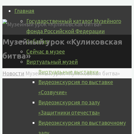
Перейти
Главная
к
Государственный каталог Музейного
содержимому
фонда Российской Федерации
Музейный урок «Куликовская
События
Сейчас в музее
битва»
Виртуальный музей
Виртуальные выставки
Главная
Новости
Музейный урок «Куликовская битва»
Видеоэкскурсия по выставке
«Созвучие»
Видеоэкскурсия по залу
«Защитники отечества»
Видеоэкскурсия по выставочному
залу