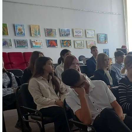
Услуги
Коллектив музея
Вакансии
Туризм
Полезные ссылки
Служебная информация
Анкетирование о качестве оказания
услуг
Часто задаваемые вопросы. Обратная
связь.
Схема проезда