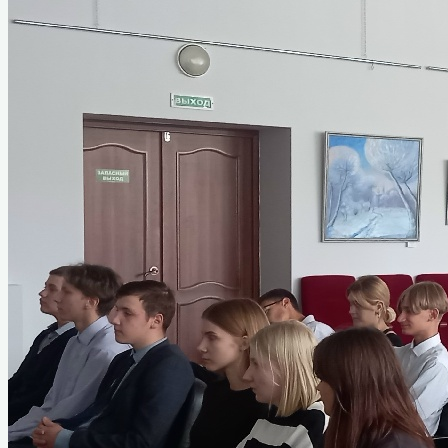
Руководители города
Почётные граждане
История звания «Почётный
гражданин»
Первый почетный гражданин
Интеллигенция Назарово
Из истории комсомольской организации
Из истории пионерской организации
Декабрист Арбузов Антон Петрович
ВОВ 1941-1945 гг
Абрамов Константин Кирикович
Борисенко Григорий Яковлевич
Голубев Георгий Гордеевич