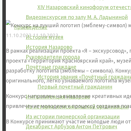
XIV Назаровский кинофорум отечес
Видеоэкскурсия по залу М. А. Ладыниной
Краеведение
11.10.2023
11.10.2023
История музея
История Назарово
В рамках реализации проекта «Я – экскурсовод»
Руководители города
проекта «Территория Красноярский край», музе
Почётные граждане
разработку логотипа (эмблемы – символа). Конку
История звания «Почётный граждан
оригинального, легко узнаваемого логотипа музе
Первый почетный гражданин
Конкурс направлен на выявление креативных ид
Интеллигенция Назарово
привлечение молодежи к процессу создания пози
Из истории комсомольской организации
Из истории пионерской организации
В Конкурсе принимают участие молодые люди от 1
Декабрист Арбузов Антон Петрович