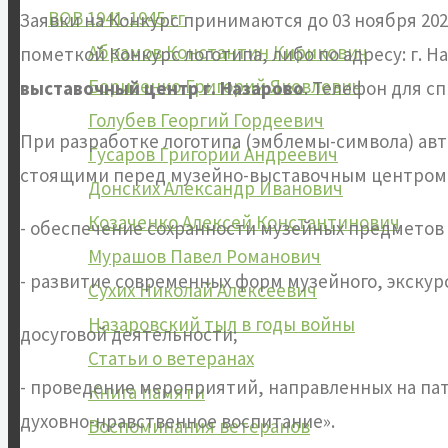
ВОВ 1941-1945 гг
Заявки на Конкурс принимаются до 03 ноября 202
Абрамов Константин Кирикович
пометкой Конкурс логотипа, либо по адресу: г. Наз
Борисенко Григорий Яковлевич
выставочный центр г. Назарово
. Телефон для с
Голубев Георгий Гордеевич
При разработке логотипа (эмблемы-символа) ав
Гусаров Григорий Андреевич
стоящими перед музейно-выставочным центром
Донских Александр Иванович
Козаченко Алексей Константинович
- обеспечение сохранности музейных предметов
Мурашов Павел Романович
- развитие современных форм музейного, экскур
Сухих Николай Алексеевич
Назаровский тыл в годы войны
досуговой деятельности;
Статьи о ветеранах
- проведение мероприятий, направленных на пат
Книга памяти
духовно-нравственное воспитание».
Воспоминания ветеранов