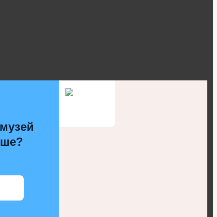
 музей
чше?