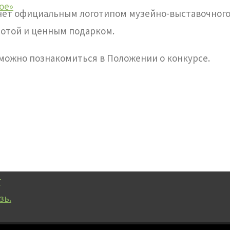
ое»
анет официальным логотипом музейно-выставочног
мотой и ценным подарком.
 можно познакомиться в Положении о конкурсе.
г
зь.