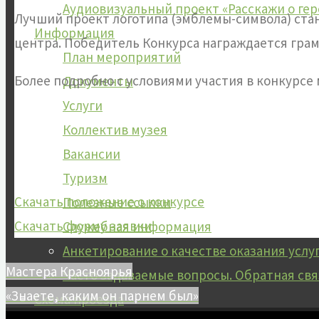
Аудиовизуальный проект «Расскажи о гер
Лучший проект логотипа (эмблемы-символа) ст
Информация
центра. Победитель Конкурса награждается гра
План мероприятий
Более подробно с условиями участия в конкурсе
Документы
Услуги
Коллектив музея
Вакансии
Туризм
Скачать положение о конкурсе
Полезные ссылки
Скачать форму заявки
Служебная информация
Анкетирование о качестве оказания услу
Мастера Красноярья
Часто задаваемые вопросы. Обратная свя
«Знаете, каким он парнем был»
Схема проезда