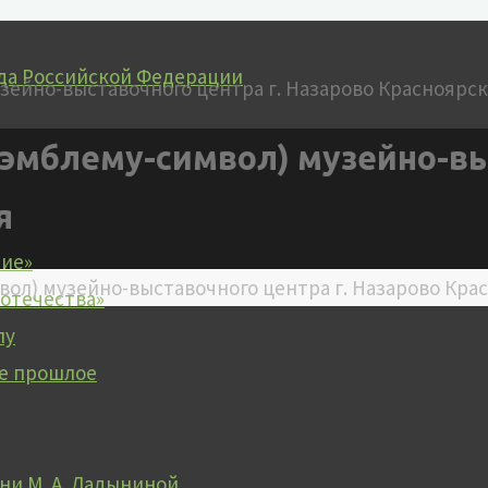
да Российской Федерации
(эмблему-символ) музейно-вы
я
чие»
вол) музейно-выставочного центра г. Назарово Кра
 отечества»
лу
е прошлое
и М. А. Ладыниной