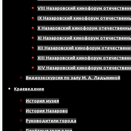
VIII Назаровский кинофорум отечестве
IX Назаровский кинофорум отечествен
X Назаровский кинофорум отечественн
XI Назаровский кинофорум отечествен
XII Назаровский кинофорум отечествен
XIII Назаровский кинофорум отечестве
XIV Назаровский кинофорум отечестве
Видеоэкскурсия по залу М. А. Ладыниной
Краеведение
История музея
История Назарово
Руководители города
Почётные граждане