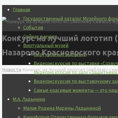
Перейти
Главная
к
Государственный каталог Музейного фон
содержимому
События
Сейчас в музее
Конкурс на лучший логотип 
Виртуальный музей
Назарово Красноярского кра
Виртуальные выставки
Видеоэкскурсия по выставке «Созву
Главная
Новости
Конкурс на лучший логотип (эмблему-сим
Видеоэкскурсия по залу «Защитники
Видеоэкскурсия по выставочному за
Самые красивые моменты — это наш
М.А. Ладынина
Малая Родина Марины Ладыниной
Кинофорум Отечественных фильмов имен