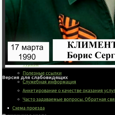
Аудиовизуальный проект «Расскажи о гер
Информация
План мероприятий
Документы
Услуги
Коллектив музея
Вакансии
Туризм
Полезные ссылки
Версия для слабовидящих
Служебная информация
Анкетирование о качестве оказания услу
Часто задаваемые вопросы. Обратная свя
Схема проезда