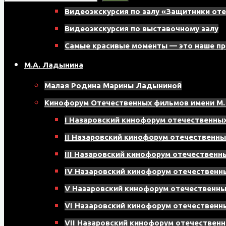
г.
Видеоэкскурсия по залу «Защитники от
Назарово,
Видеоэкскурсия по выставочному залу
8
Самые красивые моменты — это наше п
мкрн,
М.А. Ладынина
д.
Малая Родина Марины Ладыниной
17,
Кинофорум Отечественных фильмов имени М.
помещение
I Назаровский кинофорум отечественн
121
II Назаровский кинофорум отечественн
III Назаровский кинофорум отечествен
IV Назаровский кинофорум отечествен
V Назаровский кинофорум отечественн
VI Назаровский кинофорум отечествен
VII Назаровский кинофорум отечестве