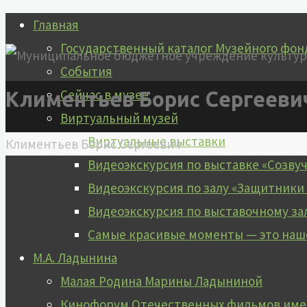
Перейти
Главная
к
Государственный каталог Музейного фон
содержимому
События
Сейчас в музее
Климентьев Борис Сергееви
Виртуальный музей
Виртуальные выставки
Главная
Климентьев Борис Сергеевич
Видеоэкскурсия по выставке «Созву
Видеоэкскурсия по залу «Защитники
Видеоэкскурсия по выставочному за
Самые красивые моменты — это наш
М.А. Ладынина
Малая Родина Марины Ладыниной
Кинофорум Отечественных фильмов имен