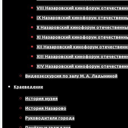
VIII Назаровский кинофорум отечестве
IX Назаровский кинофорум отечествен
X Назаровский кинофорум отечественн
XI Назаровский кинофорум отечествен
XII Назаровский кинофорум отечествен
XIII Назаровский кинофорум отечестве
XIV Назаровский кинофорум отечестве
Видеоэкскурсия по залу М. А. Ладыниной
Краеведение
История музея
История Назарово
Руководители города
Почётные граждане