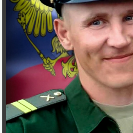
ВОВ 1941-1945 гг
Абрамов Константин Кирикович
Борисенко Григорий Яковлевич
Голубев Георгий Гордеевич
Гусаров Григорий Андреевич
Донских Александр Иванович
Козаченко Алексей Константинович
Мурашов Павел Романович
Сухих Николай Алексеевич
Назаровский тыл в годы войны
Статьи о ветеранах
Книга памяти
Воспоминания ветеранов