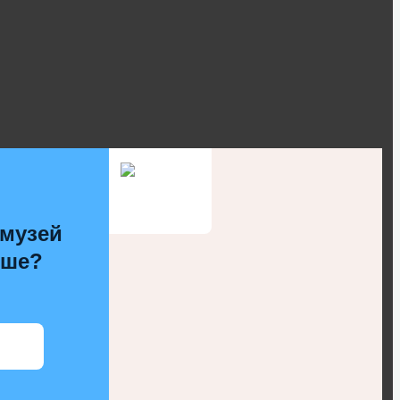
 музей
чше?