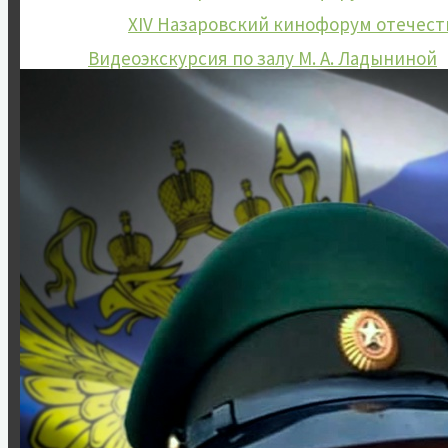
XIV Назаровский кинофорум отечес
Видеоэкскурсия по залу М. А. Ладыниной
Краеведение
История музея
История Назарово
Руководители города
Почётные граждане
История звания «Почётный граждан
Первый почетный гражданин
Интеллигенция Назарово
Из истории комсомольской организации
Из истории пионерской организации
Декабрист Арбузов Антон Петрович