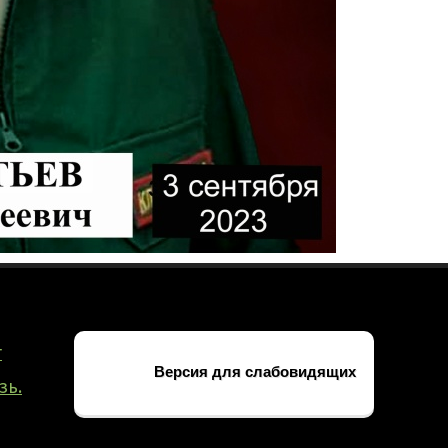
ое»
г
Версия для слабовидящих
зь.