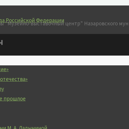
да Российской Федерации
ч
чие»
 отечества»
лу
е прошлое
и М. А. Ладыниной