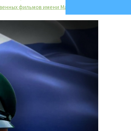
твенных фильмов имени Марины Ладыниной
ин»