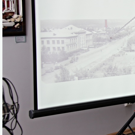
Руководители города
Почётные граждане
История звания «Почётный
гражданин»
Первый почетный гражданин
Интеллигенция Назарово
Из истории комсомольской организации
Из истории пионерской организации
Декабрист Арбузов Антон Петрович
ВОВ 1941-1945 гг
Абрамов Константин Кирикович
Борисенко Григорий Яковлевич
Голубев Георгий Гордеевич