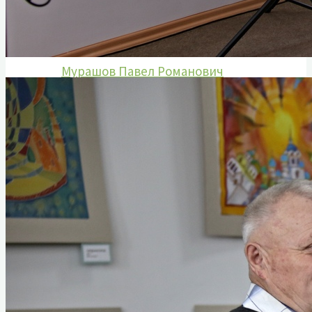
Гусаров Григорий Андреевич
Донских Александр Иванович
Козаченко Алексей Константинович
Мурашов Павел Романович
Сухих Николай Алексеевич
Назаровский тыл в годы войны
Статьи о ветеранах
Книга памяти
Воспоминания ветеранов
Аудиовизуальный проект «Расскажи о
герое»
Информация
План мероприятий
Документы