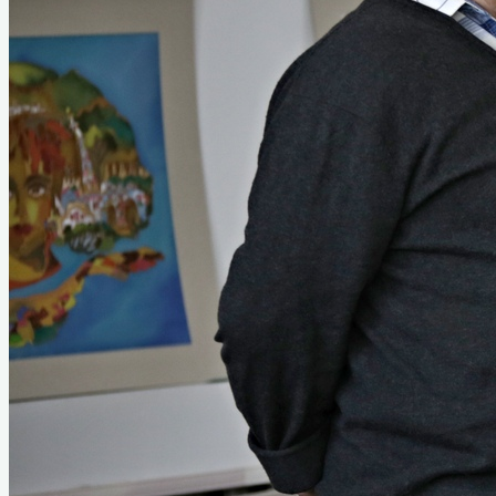
Услуги
Коллектив музея
Вакансии
Туризм
Полезные ссылки
Служебная информация
Анкетирование о качестве оказания
услуг
Часто задаваемые вопросы. Обратная
связь.
Схема проезда