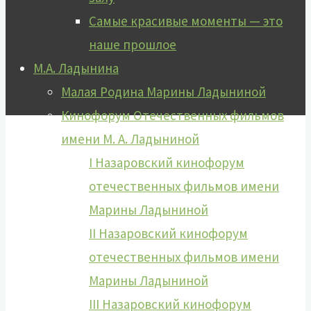
Самые красивые моменты — это
наше прошлое
М.А. Ладынина
Малая Родина Марины Ладыниной
Кинофорум Отечественных фильмов
имени М. А. Ладыниной
I Назаровский кинофорум
отечественных фильмов имени
Марины Ладыниной
II Назаровский кинофорум
отечественных фильмов имени
Марины Ладыниной
III Назаровский кинофорум