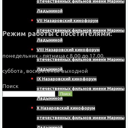
отечественных фильмов имени Марины
Ладыниной
VII Назаровский кинофорум
отечественных фильмов имени Марины
Режим работы с посетителями:
Ладыниной
VIII Назаровский кинофорум
понедельник - пятница с 8.00 до 17.00,
отечественных фильмов имени Марины
Ладыниной
суббота , воскресенье выходной
IX Назаровский кинофорум
Поиск
отечественных фильмов имени Марины
Поиск
Ладыниной
X Назаровский кинофорум
отечественных фильмов имени Марины
Ладыниной