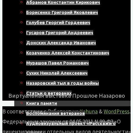
Абрамов Константин Кирикович
Борисенко Григорий Яковлевич
Голубев Георгий Гордеевич
Гусаров Григорий Андреевич
Донских Александр Иванович
Козаченко Алексей Константинович
Мурашов Павел Романович
Сухих Николай Алексеевич
Назаровский тыл в годы войны
Статьи о ветеранах
Виртуальная выставка Прошлое Назарово
Книга памяти
В соответствии с
Работает на
Kahuna
&
WordPress
.
Воспоминания ветеранов
Федеральным законом от 04.05.2011 N 99-ФЗ «О
Аудиовизуальный проект «Расскажи о
лицензировании отдельных видов деятельности»