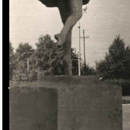
VIII Назаровский кинофорум отечестве
IX Назаровский кинофорум отечествен
X Назаровский кинофорум отечественн
XI Назаровский кинофорум отечествен
XII Назаровский кинофорум отечествен
XIII Назаровский кинофорум отечестве
XIV Назаровский кинофорум отечестве
Видеоэкскурсия по залу М. А. Ладыниной
Краеведение
История музея
История Назарово
Руководители города
Почётные граждане