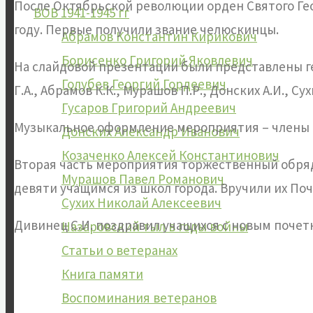
После Октябрьской революции орден Святого Гео
ВОВ 1941-1945 гг
году. Первые получили звание челюскинцы.
Абрамов Константин Кирикович
Борисенко Григорий Яковлевич
На слайдовой презентации были представлены гер
Голубев Георгий Гордеевич
Г.А., Абрамов К.К., Мурашов П.Р., Донских А.И., Сух
Гусаров Григорий Андреевич
Музыкальное оформление мероприятия – члены н
Донских Александр Иванович
Козаченко Алексей Константинович
Вторая часть мероприятия торжественный обряд
Мурашов Павел Романович
девяти учащимся из школ города. Вручили их По
Сухих Николай Алексеевич
Дивинец С.И. поздравил учащихся с новым почет
Назаровский тыл в годы войны
Статьи о ветеранах
Книга памяти
Воспоминания ветеранов