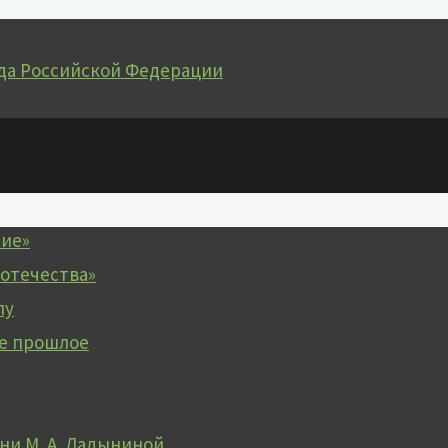
да Российской Федерации
чие»
 отечества»
лу
е прошлое
и М. А. Ладыниной