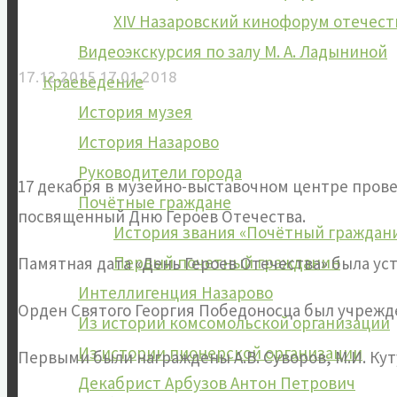
XIV Назаровский кинофорум отечес
Видеоэкскурсия по залу М. А. Ладыниной
17.12.2015
17.01.2018
Краеведение
История музея
История Назарово
Руководители города
17 декабря в музейно-выставочном центре прове
Почётные граждане
посвященный Дню Героев Отечества.
История звания «Почётный граждан
Первый почетный гражданин
Памятная дата «День Героев Отечества» была ус
Интеллигенция Назарово
Орден Святого Георгия Победоносца был учрежден
Из истории комсомольской организации
Из истории пионерской организации
Первыми были награждены А.В. Суворов, М.И. Кут
Декабрист Арбузов Антон Петрович