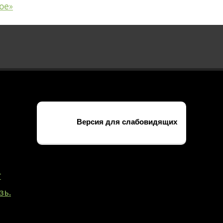
ое»
Версия для слабовидящих
г
зь.