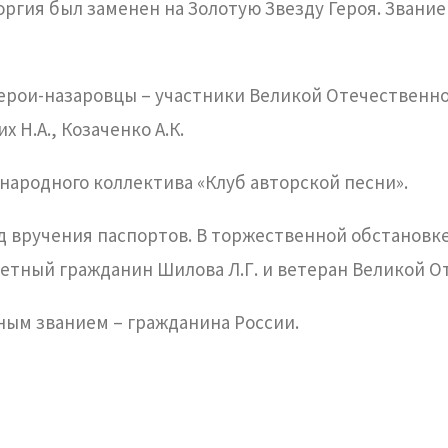
ргия был заменен на Золотую Звезду Героя. Звание 
ои-назаровцы – участники Великой Отечественной в
их Н.А., Козаченко А.К.
ародного коллектива «Клуб авторской песни».
 вручения паспортов. В торжественной обстановк
четный гражданин Шилова Л.Г. и ветеран Великой О
ным званием – гражданина России.