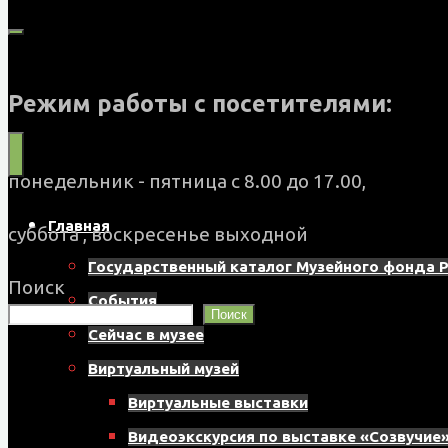
Муниципальное
бюджетное
Режим работы с посетителями:
учреждение
культуры
понедельник - пятница с 8.00 до 17.00,
"Музейно-
Главная
суббота , воскресенье выходной
выставочный
Государственный каталог Музейного фонда 
центр"
Поиск
События
Поиск
Назаровского
Сейчас в музее
муниципального
Виртуальный музей
округа
Виртуальные выставки
662200,
Видеоэкскурсия по выставке «Созвучие