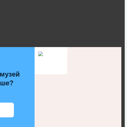
 музей
чше?