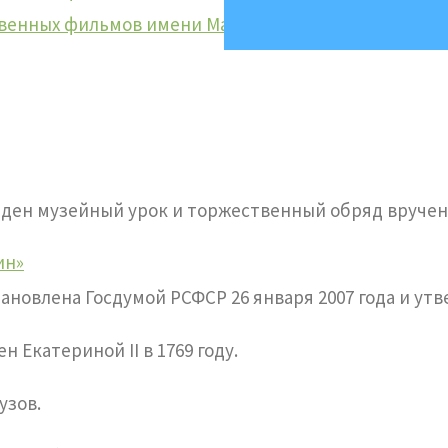
твенных фильмов имени Марины Ладыниной
ден музейный урок и торжественный обряд вручени
ин»
тановлена Госдумой РСФСР 26 января 2007 года и ут
 Екатериной II в 1769 году.
узов.