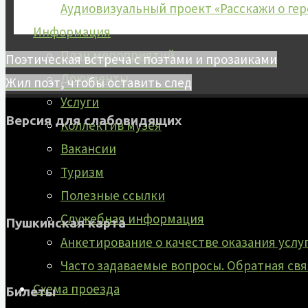
Аудиовизуальный проект «Расскажи о гер
Информация
План мероприятий
Поэтическая встреча с поэтами и прозаиками
Документы
Жил поэт, чтобы оставить след
Услуги
Версия для слабовидящих
Коллектив музея
Вакансии
Туризм
Полезные ссылки
Служебная информация
Пушкинская карта
Анкетирование о качестве оказания услу
Часто задаваемые вопросы. Обратная свя
Схема проезда
Билеты