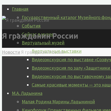
Перейти
Главная
к
Государственный каталог Музейного фон
содержимому
События
Сейчас в музее
Я гражданин России
Виртуальный музей
Виртуальные выставки
Главная
Новости
Я гражданин России
Видеоэкскурсия по выставке «Созву
Видеоэкскурсия по залу «Защитники
Видеоэкскурсия по выставочному за
Самые красивые моменты — это наш
М.А. Ладынина
Малая Родина Марины Ладыниной
Кинофорум Отечественных фильмов имен