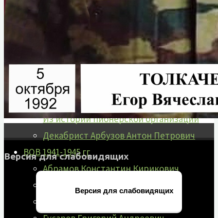
Руководители города
Почётные граждане
История звания «Почётный
гражданин»
Первый почетный гражданин
Интеллигенция Назарово
Из истории комсомольской организации
Из истории пионерской организации
Декабрист Арбузов Антон Петрович
ВОВ 1941-1945 гг
Версия для слабовидящих
Абрамов Константин Кирикович
Борисенко Григорий Яковлевич
Версия для слабовидящих
Голубев Георгий Гордеевич