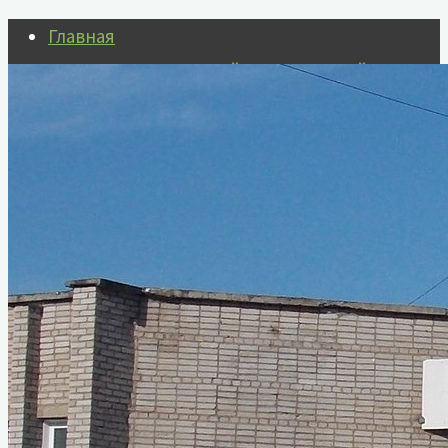
Перейти
Главная
к
Государственный каталог Музейного
содержимому
фонда Российской Федерации
События
Сейчас в музее
Виртуальный музей
Виртуальные выставки
Видеоэкскурсия по выставке
«Созвучие»
Видеоэкскурсия по залу
«Защитники отечества»
Видеоэкскурсия по выставочному
залу