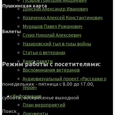
Гусаров Григорий Андреевич
Пушкинская карта
Донских Александр Иванович
Козаченко Алексей Константинович
Мурашов Павел Романович
Билеты
Сухих Николай Алексеевич
Назаровский тыл в годы войны
Статьи о ветеранах
Книга памяти
Режим работы с посетителями:
Воспоминания ветеранов
Аудиовизуальный проект «Расскажи о
понедельник - пятница с 8.00 до 17.00,
герое»
Информация
суббота , воскресенье выходной
План мероприятий
Поиск
Документы