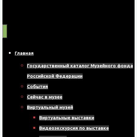
Муниципальное
бюджетное
учреждение
культуры
"Музейно-
Главная
выставочный
Государственный каталог Музейного фонда
центр"
Российской Федерации
Назаровского
События
муниципального
Сейчас в музее
округа
Виртуальный музей
662200,
Виртуальные выставки
г.
Видеоэкскурсия по выставке
Назарово,