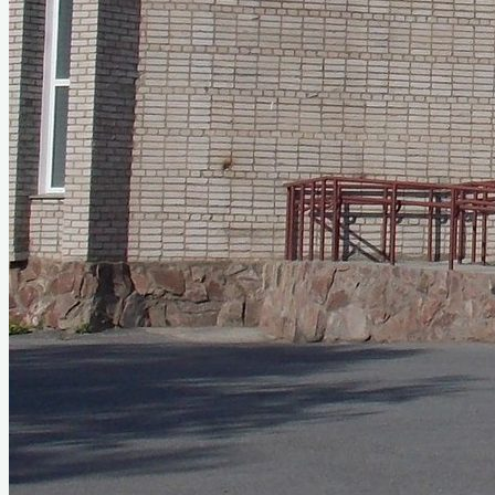
Самые красивые моменты — это
наше прошлое
М.А. Ладынина
Малая Родина Марины Ладыниной
Кинофорум Отечественных фильмов
имени М. А. Ладыниной
I Назаровский кинофорум
отечественных фильмов имени
Марины Ладыниной
II Назаровский кинофорум
отечественных фильмов имени
Марины Ладыниной
III Назаровский кинофорум