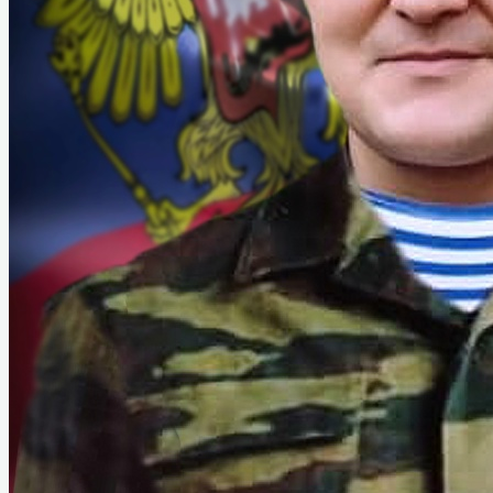
XII Назаровский кинофорум
отечественных фильмов имени
Марины Ладыниной
XIII Назаровский кинофорум
отечественных фильмов имени
Марины Ладыниной
XIV Назаровский кинофорум
отечественных фильмов имени
Марины Ладыниной
Видеоэкскурсия по залу М. А. Ладыниной
Краеведение
История музея
История Назарово