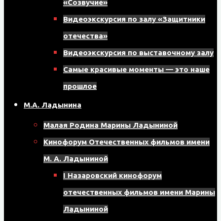
«Созвучие»
8
Видеоэкскурсия по залу «Защитники
мкрн,
отечества»
д.
Видеоэкскурсия по выставочному залу
17,
Самые красивые моменты — это наше
помещение
прошлое
121
М.А. Ладынина
Малая Родина Марины Ладыниной
Кинофорум Отечественных фильмов имени
М. А. Ладыниной
I Назаровский кинофорум
отечественных фильмов имени Марины
Ладыниной