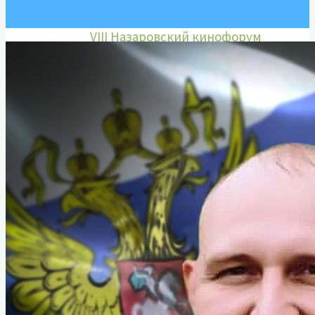
Марины Ладыниной
VIII Назаровский кинофорум
отечественных фильмов имени
Марины Ладыниной
IX Назаровский кинофорум
отечественных фильмов имени
Марины Ладыниной
X Назаровский кинофорум
отечественных фильмов имени
Марины Ладыниной
XI Назаровский кинофорум
отечественных фильмов имени
Марины Ладыниной