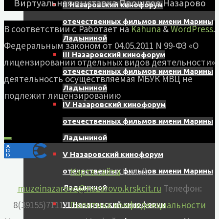
Виртуальная выставка Прошлое Назарово
II Назаровский кинофорум
отечественных фильмов имени Марины
В соответствии с
Работает на
Kahuna
&
WordPress
.
Ладыниной
Федеральным законом от 04.05.2011 N 99-ФЗ «О
III Назаровский кинофорум
лицензировании отдельных видов деятельности»
отечественных фильмов имени Марины
деятельность осуществляемая МБУК МВЦ не
Ладыниной
подлежит лицензированию
IV Назаровский кинофорум
отечественных фильмов имени Марины
Ладыниной
V Назаровский кинофорум
Карта сайта
E-mail:
отечественных фильмов имени Марины
muzeinazarovo@nazarovo.krskcit.ru
Телефон:
Ладыниной
8(39155)71117
Политика конфиденциальности
VI Назаровский кинофорум