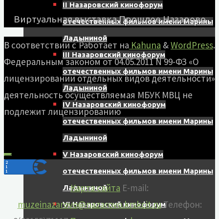
II Назаровский кинофорум
Виртуальная выставка Прошлое Назарово
отечественных фильмов имени Марины
Ладыниной
В соответствии с
Работает на
Kahuna
&
WordPress
.
III Назаровский кинофорум
Федеральным законом от 04.05.2011 N 99-ФЗ «О
отечественных фильмов имени Марины
лицензировании отдельных видов деятельности»
Ладыниной
деятельность осуществляемая МБУК МВЦ не
IV Назаровский кинофорум
подлежит лицензированию
отечественных фильмов имени Марины
Ладыниной
V Назаровский кинофорум
отечественных фильмов имени Марины
Карта сайта
E-mail:
Ладыниной
muzeinazarovo@nazarovo.krskcit.ru
Телефон:
VI Назаровский кинофорум