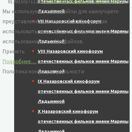
8(39155)71117
Политика конфиденциальности
отечественных фильмов имени Марины
Мы используем cookie-файлы для наилучшего
Ладыниной
представления нашего сайта. Продолжая
VII Назаровский кинофорум
использовать этот сайт, вы соглашаетесь с
отечественных фильмов имени Марины
использованием cookie-файлов.
Ладыниной
Принять
VIII Назаровский кинофорум
Подробнее…
отечественных фильмов имени Марины
Политика конфиденциальности
Ладыниной
IX Назаровский кинофорум
отечественных фильмов имени Марины
Ладыниной
X Назаровский кинофорум
отечественных фильмов имени Марины
Ладыниной