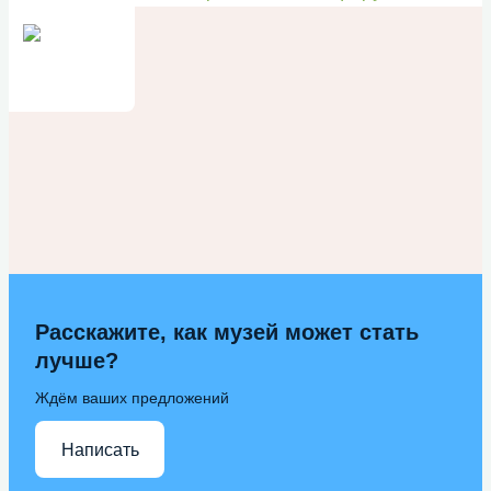
отечественных фильмов имени
Марины Ладыниной
IV Назаровский кинофорум
отечественных фильмов имени
Марины Ладыниной
V Назаровский кинофорум
отечественных фильмов имени
Марины Ладыниной
VI Назаровский кинофорум
Расскажите, как музей может стать
лучше?
отечественных фильмов имени
Марины Ладыниной
Ждём ваших предложений
VII Назаровский кинофорум
Написать
отечественных фильмов имени