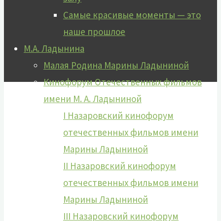
Самые красивые моменты — это
наше прошлое
М.А. Ладынина
Малая Родина Марины Ладыниной
Кинофорум Отечественных фильмов
имени М. А. Ладыниной
I Назаровский кинофорум
отечественных фильмов имени
Марины Ладыниной
II Назаровский кинофорум
отечественных фильмов имени
Марины Ладыниной
III Назаровский кинофорум