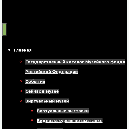
Муниципальное
бюджетное
учреждение
культуры
"Музейно-
Главная
выставочный
Государственный каталог Музейного фонда
центр"
Российской Федерации
Назаровского
События
муниципального
Сейчас в музее
округа
Виртуальный музей
662200,
Виртуальные выставки
г.
Видеоэкскурсия по выставке
Назарово,