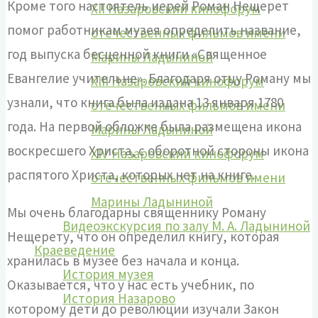
Кроме того настоятель иерей Роман Нещерет
XII Назаровский кинофорум
помог работникам музея определить название,
отечественных фильмов имени
год выпуска бесценной книги «Священное
Марины Ладыниной
Евангелие учительне». Благодаря отцу Роману мы
XIII Назаровский кинофорум
узнали, что книга была издана 13 января 1780
отечественных фильмов имени
года. На первой обложке была размещена икона
Марины Ладыниной
воскресшего Христа, с оборотной стороны икона
XIV Назаровский кинофорум
распятого Христа, которых нет на книге.
отечественных фильмов имени
Марины Ладыниной
Мы очень благодарны священнику Роману
Видеоэкскурсия по залу М. А. Ладыниной
Нещерету, что он определил книгу, которая
Краеведение
хранилась в музее без начала и конца.
История музея
Оказывается, что у нас есть учебник, по
История Назарово
которому дети до революции изучали Закон