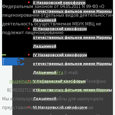
II Назаровский кинофорум
Федеральным законом от 04.05.2011 N 99-ФЗ «О
отечественных фильмов имени Марины
лицензировании отдельных видов деятельности»
Ладыниной
деятельность осуществляемая МБУК МВЦ не
III Назаровский кинофорум
подлежит лицензированию
отечественных фильмов имени Марины
Ладыниной
IV Назаровский кинофорум
отечественных фильмов имени Марины
Карта сайта
E-mail:
Ладыниной
muzeinazarovo@nazarovo.krskcit.ru
Телефон:
V Назаровский кинофорум
8(39155)71117
Политика конфиденциальности
отечественных фильмов имени Марины
Мы используем cookie-файлы для наилучшего
Ладыниной
представления нашего сайта. Продолжая
VI Назаровский кинофорум