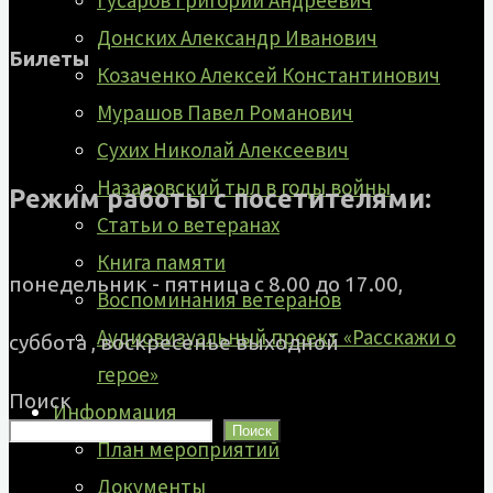
Гусаров Григорий Андреевич
Донских Александр Иванович
Билеты
Козаченко Алексей Константинович
Мурашов Павел Романович
Сухих Николай Алексеевич
Назаровский тыл в годы войны
Режим работы с посетителями:
Статьи о ветеранах
Книга памяти
понедельник - пятница с 8.00 до 17.00,
Воспоминания ветеранов
Аудиовизуальный проект «Расскажи о
суббота , воскресенье выходной
герое»
Поиск
Информация
Поиск
План мероприятий
Документы