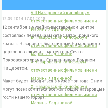
Марины Ладыниной
VIII Назаровский кинофорум
12.09.2014
17.01.2018
отечественных фильмов имени
12 сентября в музейно-выставочном центре
Марины Ладыниной
состоялась передача макета Свято-Троицкого
IX Назаровский кинофорум
храма г. Назарово – Благочинный Назаровского
отечественных фильмов имени
церковного округа – настоятель Свято-
Марины Ладыниной
Покровского храма – Священником Романом
X Назаровский кинофорум
Нищеретом.
отечественных фильмов имени
Марины Ладыниной
Макет будет находиться в музее три года. С ним
XI Назаровский кинофорум
могут познакомиться все желающие назаровцы и
отечественных фильмов имени
гости нашего города.
Марины Ладыниной