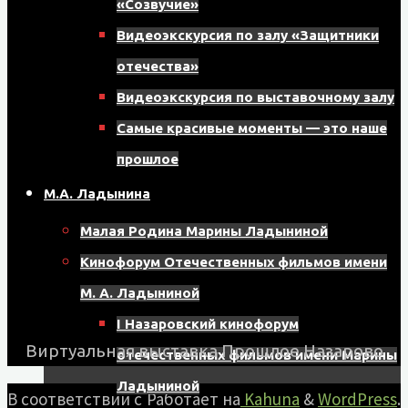
«Созвучие»
8
Видеоэкскурсия по залу «Защитники
мкрн,
отечества»
д.
Видеоэкскурсия по выставочному залу
17,
Самые красивые моменты — это наше
помещение
прошлое
121
М.А. Ладынина
Малая Родина Марины Ладыниной
Кинофорум Отечественных фильмов имени
М. А. Ладыниной
I Назаровский кинофорум
Виртуальная выставка Прошлое Назарово
отечественных фильмов имени Марины
Ладыниной
В соответствии с
Работает на
Kahuna
&
WordPress
.