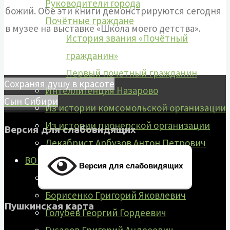
Руководители города
божий. Обе эти книги демонстрируются сегодня
Почётные граждане
в музее на выставке «Школа моего детства».
История звания «Почётный
гражданин»
Первый почетный гражданин
Сохраняя душу в красоте
Интеллигенция Назарово
Сын Сибири
Из истории комсомольской организации
Из истории пионерской организации
Версия для слабовидящих
Декабрист Арбузов Антон Петрович
ВОВ 1941-1945 гг
Версия для слабовидящих
Абрамов Константин Кирикович
Борисенко Григорий Яковлевич
Пушкинская карта
Голубев Георгий Гордеевич