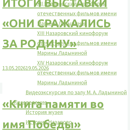
ИТОГИ ВЫСТАВКИ
XII Назаровский кинофорум
отечественных фильмов имени
«ОНИ СРАЖАЛИСЬ
Марины Ладыниной
XIII Назаровский кинофорум
ЗА РОДИНУ»
отечественных фильмов имени
Марины Ладыниной
XIV Назаровский кинофорум
13.05.2026
19.05.2026
отечественных фильмов имени
Марины Ладыниной
Видеоэкскурсия по залу М. А. Ладыниной
«Книга памяти во
Краеведение
История музея
имя Победы»
История Назарово