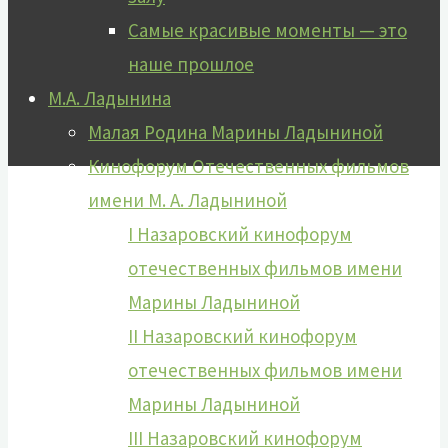
Самые красивые моменты — это
наше прошлое
М.А. Ладынина
Малая Родина Марины Ладыниной
Кинофорум Отечественных фильмов
имени М. А. Ладыниной
I Назаровский кинофорум
отечественных фильмов имени
Марины Ладыниной
II Назаровский кинофорум
отечественных фильмов имени
Марины Ладыниной
III Назаровский кинофорум