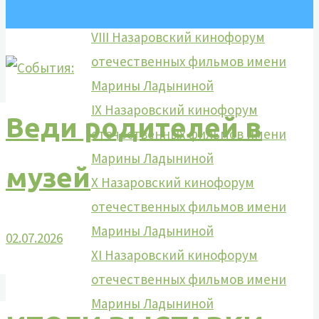
Марины Ладыниной
VIII Назаровский кинофорум
отечественных фильмов имени
Марины Ладыниной
IX Назаровский кинофорум
Веди родителей в
отечественных фильмов имени
Марины Ладыниной
музей
X Назаровский кинофорум
отечественных фильмов имени
Марины Ладыниной
02.07.2026
XI Назаровский кинофорум
отечественных фильмов имени
Марины Ладыниной