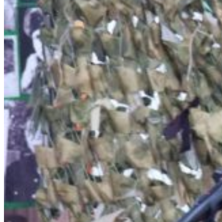
Гусаров Григорий Андреевич
Донских Александр Иванович
Козаченко Алексей Константинович
Мурашов Павел Романович
Сухих Николай Алексеевич
Назаровский тыл в годы войны
Статьи о ветеранах
Книга памяти
Воспоминания ветеранов
Аудиовизуальный проект «Расскажи о
герое»
Информация
План мероприятий
Документы