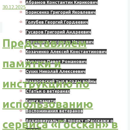
Абрамов Константин Кирикович
30.12.2025
Борисенко Григорий Яковлевич
Голубев Георгий Гордеевич
Гусаров Григорий Андреевич
Представляем
Донских Александр Иванович
Козаченко Алексей Константинович
памятки и
Мурашов Павел Романович
Сухих Николай Алексеевич
инструкцию по
Назаровский тыл в годы войны
Статьи о ветеранах
использованию
Книга памяти
Воспоминания ветеранов
сервиса «Госскан» в
Аудиовизуальный проект «Расскажи о