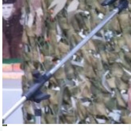
Услуги
Коллектив музея
Вакансии
Туризм
Полезные ссылки
Служебная информация
Анкетирование о качестве оказания
услуг
Часто задаваемые вопросы. Обратная
связь.
Схема проезда