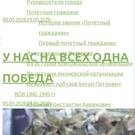
Руководители города
Почётные граждане
08.05.2026
19.05.2026
История звания «Почётный
гражданин»
Первый почетный гражданин
Интеллигенция Назарово
У НАС НА ВСЕХ ОДНА
Из истории комсомольской организации
Из истории пионерской организации
ПОБЕДА
Декабрист Арбузов Антон Петрович
ВОВ 1941-1945 гг
05.05.2026
19.05.2026
Абрамов Константин Кирикович
Борисенко Григорий Яковлевич
Голубев Георгий Гордеевич