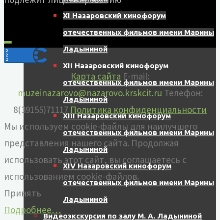
XI Назаровский кинофорум
отечественных фильмов имени Марины
Ладыниной
XII Назаровский кинофорум
Карта сайта
E-mail:
отечественных фильмов имени Марины
muzeinazarovo@nazarovo.krskcit.ru
Телефон:
Ладыниной
8(39155)71117
Политика конфиденциальности
XIII Назаровский кинофорум
Мы используем cookie-файлы для наилучшего
отечественных фильмов имени Марины
представления нашего сайта. Продолжая
Ладыниной
использовать этот сайт, вы соглашаетесь с
XIV Назаровский кинофорум
использованием cookie-файлов.
отечественных фильмов имени Марины
Принять
Ладыниной
Подробнее…
Видеоэкскурсия по залу М. А. Ладыниной