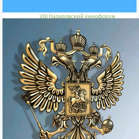
Марины Ладыниной
VIII Назаровский кинофорум
отечественных фильмов имени
Марины Ладыниной
IX Назаровский кинофорум
отечественных фильмов имени
Марины Ладыниной
X Назаровский кинофорум
отечественных фильмов имени
Марины Ладыниной
XI Назаровский кинофорум
отечественных фильмов имени
Марины Ладыниной