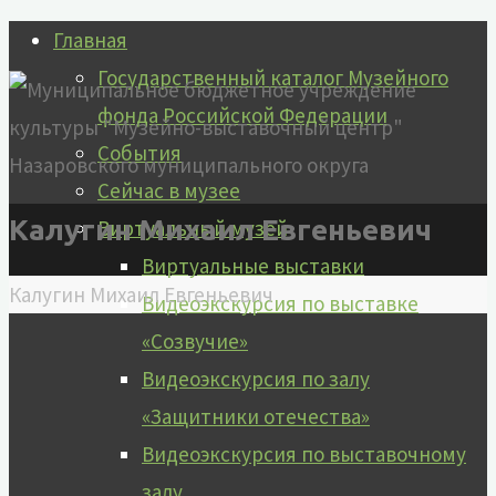
Перейти
Главная
к
Государственный каталог Музейного
содержимому
фонда Российской Федерации
События
Сейчас в музее
Калугин Михаил Евгеньевич
Виртуальный музей
Виртуальные выставки
Главная
Калугин Михаил Евгеньевич
Видеоэкскурсия по выставке
«Созвучие»
Видеоэкскурсия по залу
«Защитники отечества»
Видеоэкскурсия по выставочному
залу