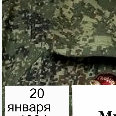
Гусаров Григорий Андреевич
Донских Александр Иванович
Козаченко Алексей Константинович
Мурашов Павел Романович
Сухих Николай Алексеевич
Назаровский тыл в годы войны
Статьи о ветеранах
Книга памяти
Воспоминания ветеранов
Аудиовизуальный проект «Расскажи о
герое»
Информация
План мероприятий
Документы