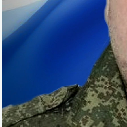
Руководители города
Почётные граждане
История звания «Почётный
гражданин»
Первый почетный гражданин
Интеллигенция Назарово
Из истории комсомольской организации
Из истории пионерской организации
Декабрист Арбузов Антон Петрович
ВОВ 1941-1945 гг
Абрамов Константин Кирикович
Борисенко Григорий Яковлевич
Голубев Георгий Гордеевич