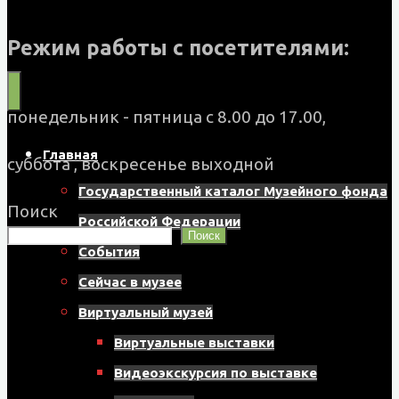
Муниципальное
бюджетное
Режим работы с посетителями:
учреждение
культуры
понедельник - пятница с 8.00 до 17.00,
"Музейно-
Главная
суббота , воскресенье выходной
выставочный
Государственный каталог Музейного фонда
центр"
Поиск
Российской Федерации
Назаровского
Поиск
События
муниципального
Сейчас в музее
округа
Виртуальный музей
662200,
Виртуальные выставки
г.
Видеоэкскурсия по выставке
Назарово,