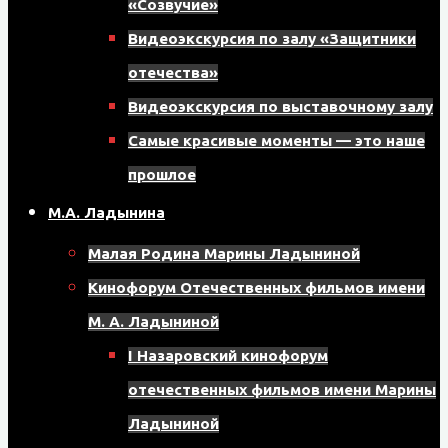
«Созвучие»
8
Видеоэкскурсия по залу «Защитники
мкрн,
отечества»
д.
Видеоэкскурсия по выставочному залу
17,
Самые красивые моменты — это наше
помещение
прошлое
121
М.А. Ладынина
Малая Родина Марины Ладыниной
Кинофорум Отечественных фильмов имени
М. А. Ладыниной
I Назаровский кинофорум
отечественных фильмов имени Марины
Ладыниной