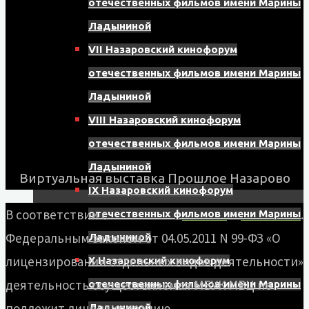
отечественных фильмов имени Марины
Ладыниной
VII Назаровский кинофорум
отечественных фильмов имени Марины
Ладыниной
VIII Назаровский кинофорум
отечественных фильмов имени Марины
Ладыниной
Виртуальная выставка Прошлое Назарово
IX Назаровский кинофорум
В соответствии с
Работает на
Kahuna
&
WordPress
.
отечественных фильмов имени Марины
Федеральным законом от 04.05.2011 N 99-ФЗ «О
Ладыниной
лицензировании отдельных видов деятельности»
X Назаровский кинофорум
деятельность осуществляемая МБУК МВЦ не
отечественных фильмов имени Марины
подлежит лицензированию
Ладыниной