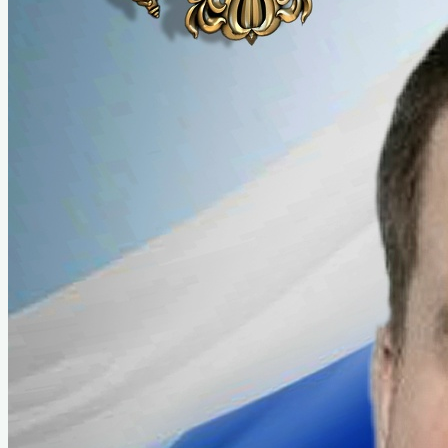
XII Назаровский кинофорум
отечественных фильмов имени
Марины Ладыниной
XIII Назаровский кинофорум
отечественных фильмов имени
Марины Ладыниной
XIV Назаровский кинофорум
отечественных фильмов имени
Марины Ладыниной
Видеоэкскурсия по залу М. А. Ладыниной
Краеведение
История музея
История Назарово