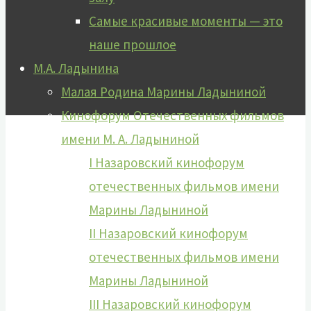
Самые красивые моменты — это
наше прошлое
М.А. Ладынина
Малая Родина Марины Ладыниной
Кинофорум Отечественных фильмов
имени М. А. Ладыниной
I Назаровский кинофорум
отечественных фильмов имени
Марины Ладыниной
II Назаровский кинофорум
отечественных фильмов имени
Марины Ладыниной
III Назаровский кинофорум