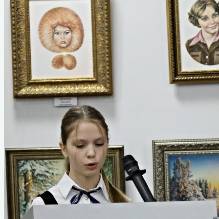
XI Назаровский кинофорум
отечественных фильмов имени Марины
Ладыниной
XII Назаровский кинофорум
отечественных фильмов имени Марины
Ладыниной
XIII Назаровский кинофорум
отечественных фильмов имени Марины
Ладыниной
XIV Назаровский кинофорум
отечественных фильмов имени Марины
Ладыниной
Видеоэкскурсия по залу М. А. Ладыниной