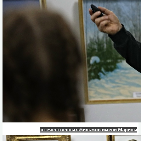
отечественных фильмов имени Марины
Ладыниной
VII Назаровский кинофорум
отечественных фильмов имени Марины
Ладыниной
VIII Назаровский кинофорум
отечественных фильмов имени Марины
Ладыниной
IX Назаровский кинофорум
отечественных фильмов имени Марины
Ладыниной
X Назаровский кинофорум
отечественных фильмов имени Марины
Ладыниной