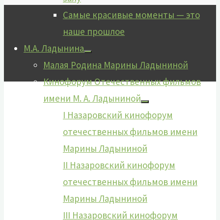
Самые красивые моменты — это
наше прошлое
М.А. Ладынина
Малая Родина Марины Ладыниной
Кинофорум Отечественных фильмов
имени М. А. Ладыниной
I Назаровский кинофорум
отечественных фильмов имени
Марины Ладыниной
II Назаровский кинофорум
отечественных фильмов имени
Марины Ладыниной
III Назаровский кинофорум