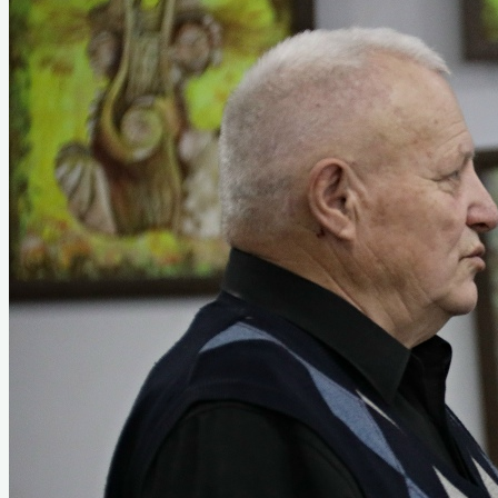
Услуги
Коллектив музея
Вакансии
Туризм
Полезные ссылки
Служебная информация
Анкетирование о качестве оказания
услуг
Часто задаваемые вопросы. Обратная
связь.
Схема проезда