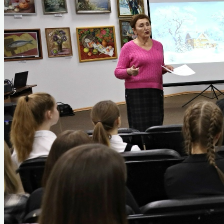
Абрамов Константин Кирикович
Борисенко Григорий Яковлевич
Голубев Георгий Гордеевич
Гусаров Григорий Андреевич
Донских Александр Иванович
Козаченко Алексей Константинович
Мурашов Павел Романович
Сухих Николай Алексеевич
Назаровский тыл в годы войны
Статьи о ветеранах
Книга памяти
Воспоминания ветеранов
Аудиовизуальный проект «Расскажи о