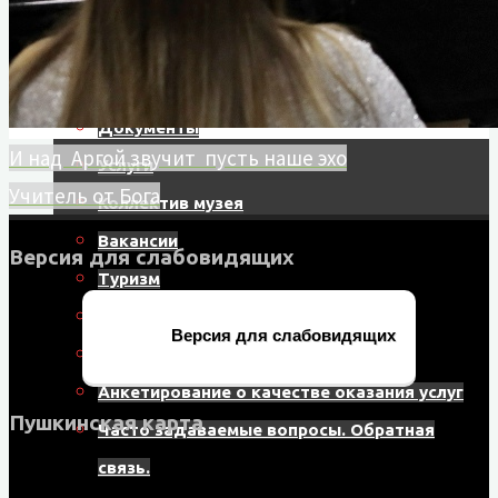
герое»
Информация
План мероприятий
Документы
И над Аргой звучит пусть наше эхо
Услуги
Учитель от Бога
Коллектив музея
Вакансии
Версия для слабовидящих
Туризм
Полезные ссылки
Версия для слабовидящих
Служебная информация
Анкетирование о качестве оказания услуг
Пушкинская карта
Часто задаваемые вопросы. Обратная
связь.