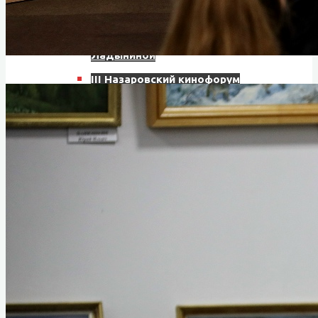
II Назаровский кинофорум
отечественных фильмов имени Марины
Ладыниной
III Назаровский кинофорум
отечественных фильмов имени Марины
Ладыниной
IV Назаровский кинофорум
отечественных фильмов имени Марины
Ладыниной
V Назаровский кинофорум
отечественных фильмов имени Марины
Ладыниной
VI Назаровский кинофорум