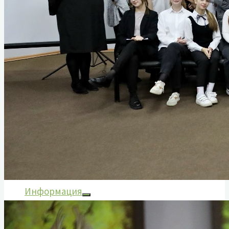
Гусаров Григорий Андреевич
Донских Александр Иванович
Козаченко Алексей Константинович
Мурашов Павел Романович
Сухих Николай Алексеевич
Назаровский тыл в годы войны
Статьи о ветеранах
Книга памяти
Воспоминания ветеранов
Аудиовизуальный проект «Расскажи о
герое»
Информация
План мероприятий
Документы