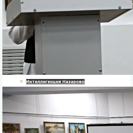
Краеведение
История музея
История Назарово
Руководители города
Почётные граждане
История звания «Почётный гражданин»
Первый почетный гражданин
Интеллигенция Назарово
Из истории комсомольской организации
Из истории пионерской организации
Декабрист Арбузов Антон Петрович
ВОВ 1941-1945 гг