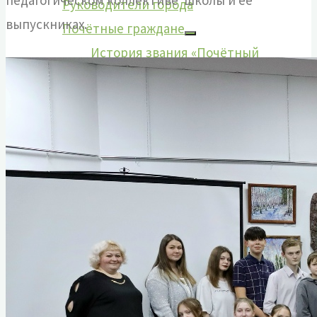
педагогическом коллективе школы и её
Руководители города
выпускниках.
Почётные граждане
История звания «Почётный
гражданин»
Первый почетный гражданин
Интеллигенция Назарово
Из истории комсомольской организации
Из истории пионерской организации
Декабрист Арбузов Антон Петрович
ВОВ 1941-1945 гг
Абрамов Константин Кирикович
Борисенко Григорий Яковлевич
Голубев Георгий Гордеевич