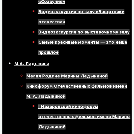
«Созвучие»
8
Видеоэкскурсия по залу «Защитники
мкрн,
отечества»
д.
Видеоэкскурсия по выставочному залу
17,
Самые красивые моменты — это наше
помещение
прошлое
121
М.А. Ладынина
Малая Родина Марины Ладыниной
Кинофорум Отечественных фильмов имени
М. А. Ладыниной
I Назаровский кинофорум
отечественных фильмов имени Марины
Ладыниной