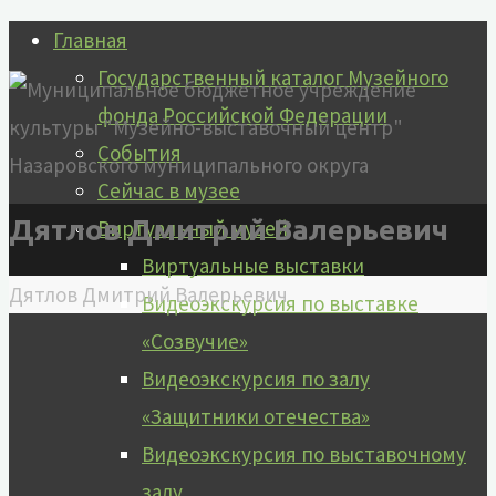
Перейти
Главная
к
Государственный каталог Музейного
содержимому
фонда Российской Федерации
События
Сейчас в музее
Дятлов Дмитрий Валерьевич
Виртуальный музей
Виртуальные выставки
Главная
Дятлов Дмитрий Валерьевич
Видеоэкскурсия по выставке
«Созвучие»
Видеоэкскурсия по залу
«Защитники отечества»
Видеоэкскурсия по выставочному
залу