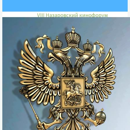
Марины Ладыниной
VIII Назаровский кинофорум
отечественных фильмов имени
Марины Ладыниной
IX Назаровский кинофорум
отечественных фильмов имени
Марины Ладыниной
X Назаровский кинофорум
отечественных фильмов имени
Марины Ладыниной
XI Назаровский кинофорум
отечественных фильмов имени
Марины Ладыниной