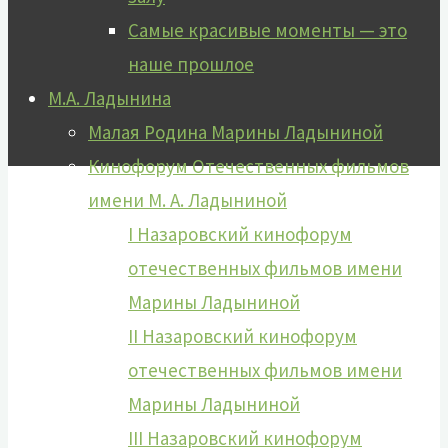
Самые красивые моменты — это
наше прошлое
М.А. Ладынина
Малая Родина Марины Ладыниной
Кинофорум Отечественных фильмов
имени М. А. Ладыниной
I Назаровский кинофорум
отечественных фильмов имени
Марины Ладыниной
II Назаровский кинофорум
отечественных фильмов имени
Марины Ладыниной
III Назаровский кинофорум