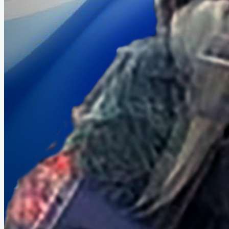
Руководители города
Почётные граждане
История звания «Почётный
гражданин»
Первый почетный гражданин
Интеллигенция Назарово
Из истории комсомольской организации
Из истории пионерской организации
Декабрист Арбузов Антон Петрович
ВОВ 1941-1945 гг
Абрамов Константин Кирикович
Борисенко Григорий Яковлевич
Голубев Георгий Гордеевич