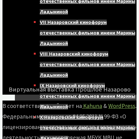
отечественных фильмов имени Марины
Ладыниной
VII Назаровский кинофорум
отечественных фильмов имени Марины
Ладыниной
VIII Назаровский кинофорум
отечественных фильмов имени Марины
Ладыниной
IX Назаровский кинофорум
Виртуальная выставка Прошлое Назарово
отечественных фильмов имени Марины
В соответствии с
Работает на
Kahuna
&
WordPress
.
Ладыниной
Федеральным законом от 04.05.2011 N 99-ФЗ «О
X Назаровский кинофорум
лицензировании отдельных видов деятельности»
отечественных фильмов имени Марины
деятельность осуществляемая МБУК МВЦ не
Ладыниной