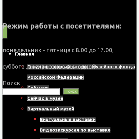
Муниципальное
бюджетное
Режим работы с посетителями:
учреждение
культуры
"Музейно-
понедельник - пятница с 8.00 до 17.00,
Главная
выставочный
суббота , воскресенье выходной
Государственный каталог Музейного фонда
центр"
Российской Федерации
Поиск
Назаровского
События
Поиск
муниципального
Сейчас в музее
округа
Виртуальный музей
662200,
Виртуальные выставки
г.
Видеоэкскурсия по выставке
Назарово,