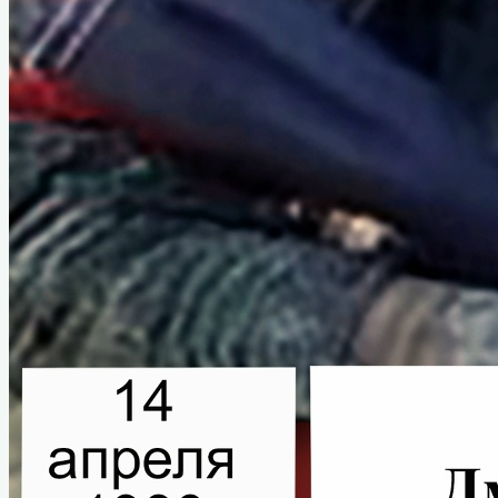
Гусаров Григорий Андреевич
Донских Александр Иванович
Козаченко Алексей Константинович
Мурашов Павел Романович
Сухих Николай Алексеевич
Назаровский тыл в годы войны
Статьи о ветеранах
Книга памяти
Воспоминания ветеранов
Аудиовизуальный проект «Расскажи о
герое»
Информация
План мероприятий
Документы