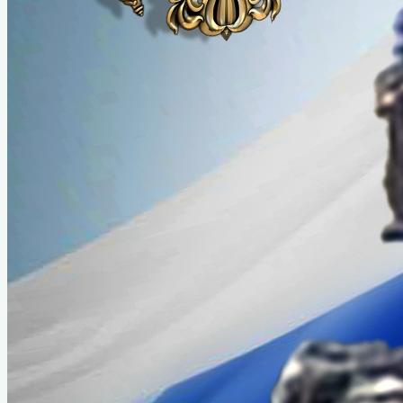
XII Назаровский кинофорум
отечественных фильмов имени
Марины Ладыниной
XIII Назаровский кинофорум
отечественных фильмов имени
Марины Ладыниной
XIV Назаровский кинофорум
отечественных фильмов имени
Марины Ладыниной
Видеоэкскурсия по залу М. А. Ладыниной
Краеведение
История музея
История Назарово