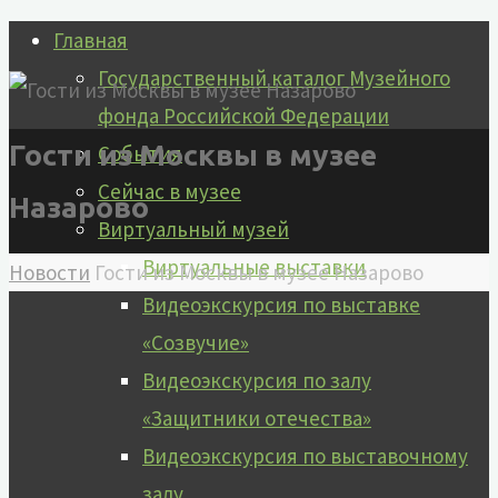
Перейти
Главная
к
Государственный каталог Музейного
содержимому
фонда Российской Федерации
Гости из Москвы в музее
События
Сейчас в музее
Назарово
Виртуальный музей
Виртуальные выставки
Главная
Новости
Гости из Москвы в музее Назарово
Видеоэкскурсия по выставке
«Созвучие»
Видеоэкскурсия по залу
«Защитники отечества»
Видеоэкскурсия по выставочному
залу