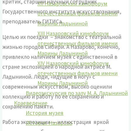
критик, старший научный сотрудник
XII Назаровский кинофорум
Государственного института искусствознания,
отечественных фильмов имени
преподаватель ГИТИСа.
Марины Ладыниной
XIII Назаровский кинофорум
Целью их поездки – знакомство с театральной
отечественных фильмов имени
жизнью городов Сибири. А Назарово, конечно,
Марины Ладыниной
привлекло наличием музея с единственной в
XIV Назаровский кинофорум
стране экспозицией о народной актрисе М.
отечественных фильмов имени
Ладыниной. Люди, «идущие в ногу» с
Марины Ладыниной
современным искусством, высоко оценили
Видеоэкскурсия по залу М. А. Ладыниной
коллекцию и работу по ее сохранению и
Краеведение
сохранению памяти.
История музея
Работа экспозиции — иллюстрация яркой
История Назарово