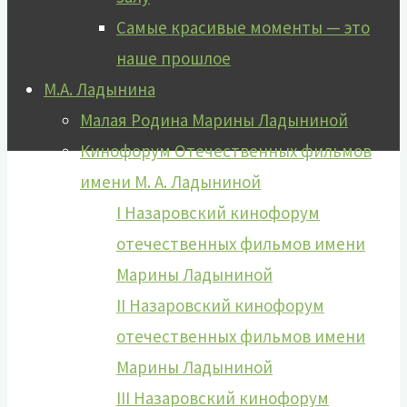
Самые красивые моменты — это
наше прошлое
М.А. Ладынина
Малая Родина Марины Ладыниной
Кинофорум Отечественных фильмов
имени М. А. Ладыниной
I Назаровский кинофорум
отечественных фильмов имени
Марины Ладыниной
II Назаровский кинофорум
отечественных фильмов имени
Марины Ладыниной
III Назаровский кинофорум