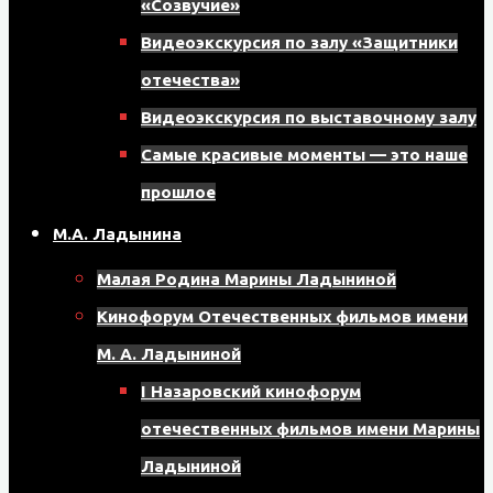
«Созвучие»
8
Видеоэкскурсия по залу «Защитники
мкрн,
отечества»
д.
Видеоэкскурсия по выставочному залу
17,
Самые красивые моменты — это наше
помещение
прошлое
121
М.А. Ладынина
Малая Родина Марины Ладыниной
Кинофорум Отечественных фильмов имени
М. А. Ладыниной
I Назаровский кинофорум
отечественных фильмов имени Марины
Ладыниной