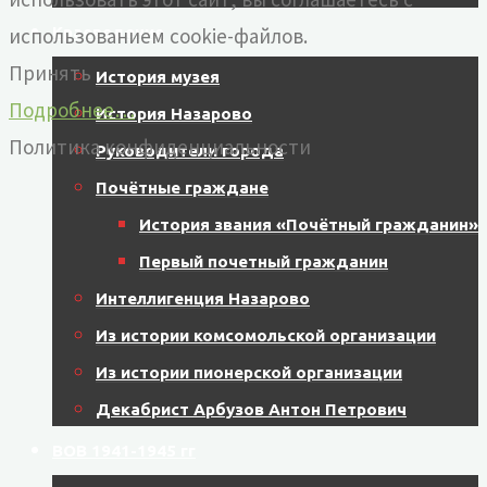
Краеведение
использованием cookie-файлов.
Принять
История музея
Подробнее…
История Назарово
Политика конфиденциальности
Руководители города
Почётные граждане
История звания «Почётный гражданин»
Первый почетный гражданин
Интеллигенция Назарово
Из истории комсомольской организации
Из истории пионерской организации
Декабрист Арбузов Антон Петрович
ВОВ 1941-1945 гг