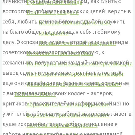
личности, судьбы, рассказ о том, как «Жить с
Руководители города
восторгом», добиваться высоких целей, верить в
Почётные граждане
себя, любить данное Богом и судьбой, служить
История звания «Почётный
на благо общества, посвящая себя любимому
гражданин»
делу. Экспозиция музея – вторая жизнь легенды
Первый почетный гражданин
советского кинематографа, которую, к
Интеллигенция Назарово
сожалению, получает не каждый – именно такой
Из истории комсомольской организации
вывод сделали уважаемые столичные гости. А
Из истории пионерской организации
еще они сказали очень важные слова, созвучные
Декабрист Арбузов Антон Петрович
с высказываниями своих коллег – актеров,
ВОВ 1941-1945 гг
критиков – посетителей кинофорумов: «Именно
Абрамов Константин Кирикович
у жителей небольших сибирских городов живет в
Борисенко Григорий Яковлевич
душе искреннее тепло, добро, отношение к
Голубев Георгий Гордеевич
работе не как к службе, а как к неотъемлемой