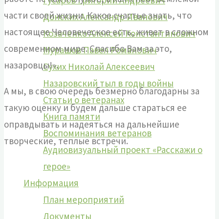
Гусаров Григорий Андреевич
части своей жизни. Какое счастье знать, что
Донских Александр Иванович
настоящее Человеческое есть, живет в сложном
Козаченко Алексей Константинович
современном мире. Спасибо Вам за это,
Мурашов Павел Романович
назаровцы!».
Сухих Николай Алексеевич
Назаровский тыл в годы войны
А мы, в свою очередь безмерно благодарны за
Статьи о ветеранах
такую оценку и будем дальше стараться ее
Книга памяти
оправдывать и надеяться на дальнейшие
Воспоминания ветеранов
творческие, теплые встречи.
Аудиовизуальный проект «Расскажи о
герое»
Информация
План мероприятий
Документы