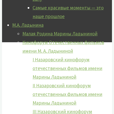
Самые красивые моменты — это
наше прошлое
М.А. Ладынина
Малая Родина Марины Ладыниной
Кинофорум Отечественных фильмов
имени М. А. Ладыниной
I Назаровский кинофорум
отечественных фильмов имени
Марины Ладыниной
II Назаровский кинофорум
отечественных фильмов имени
Марины Ладыниной
III Назаровский кинофорум