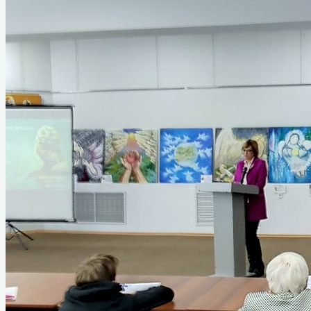
Гусаров Григорий Андреевич
Донских Александр Иванович
Козаченко Алексей Константинович
Мурашов Павел Романович
Сухих Николай Алексеевич
Назаровский тыл в годы войны
Статьи о ветеранах
Книга памяти
Воспоминания ветеранов
Аудиовизуальный проект «Расскажи о
герое»
Информация
План мероприятий
Документы