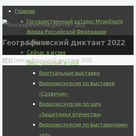
Перейти
Главная
к
Государственный каталог Музейного
содержимому
фонда Российской Федерации
Географический диктант 2022
События
Сейчас в музее
Главная
РГО
Географический диктант 2022
Виртуальный музей
Виртуальные выставки
Видеоэкскурсия по выставке
«Созвучие»
Видеоэкскурсия по залу
«Защитники отечества»
Видеоэкскурсия по выставочному
залу