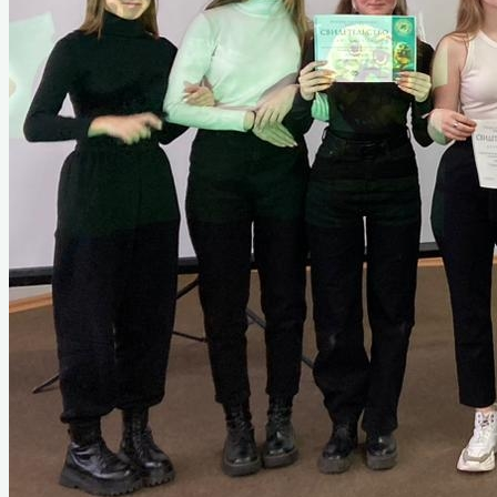
отечественных фильмов имени Марины
Ладыниной
VII Назаровский кинофорум
отечественных фильмов имени Марины
Ладыниной
VIII Назаровский кинофорум
отечественных фильмов имени Марины
Ладыниной
IX Назаровский кинофорум
отечественных фильмов имени Марины
Ладыниной
X Назаровский кинофорум
отечественных фильмов имени Марины
Ладыниной