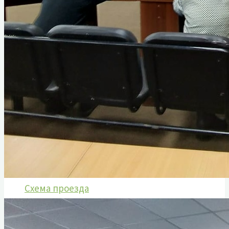
Услуги
Коллектив музея
Вакансии
Туризм
Полезные ссылки
Служебная информация
Анкетирование о качестве оказания
услуг
Часто задаваемые вопросы. Обратная
связь.
Схема проезда