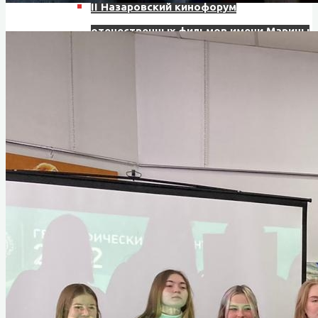
II Назаровский кинофорум
отечественных фильмов имени Марины
Ладыниной
III Назаровский кинофорум
отечественных фильмов имени Марины
Ладыниной
IV Назаровский кинофорум
отечественных фильмов имени Марины
Ладыниной
V Назаровский кинофорум
отечественных фильмов имени Марины
Ладыниной
VI Назаровский кинофорум